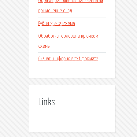
Образец заполнения заявления на
применение енвд
Рубин 55м09 схема
Обработка горловины крючком
схемы
Скачать инферно в txt формате
Links