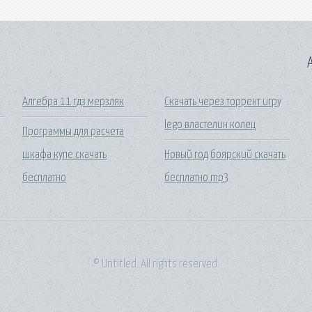
A
Алгебра 11 гдз мерзляк
Скачать через торрент игру
lego властелин колец
Программы для расчета
шкафа купе скачать
Новый год боярский скачать
бесплатно
бесплатно mp3
© Untitled. All rights reserved.