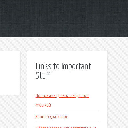
Links to Important
Stuff
Программа делать слайд шоу с
музыкой
Книги о дратхааре