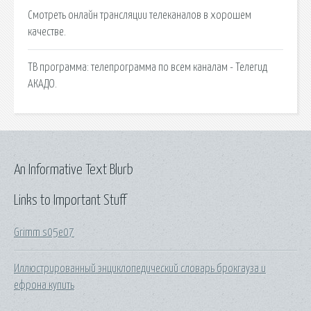
Смотреть онлайн трансляции телеканалов в хорошем
качестве.
ТВ программа: телепрограмма по всем каналам - Телегид
АКАДО.
An Informative Text Blurb
Links to Important Stuff
Grimm s05e07
Иллюстрированный энциклопедический словарь брокгауза и
ефрона купить