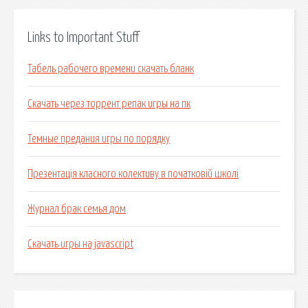
Links to Important Stuff
Табель рабочего времени скачать бланк
Скачать через торрент репак игры на пк
Темные предания игры по порядку
Презентація класного колективу в початковій школі
Журнал брак семья дом
Скачать игры на javascript