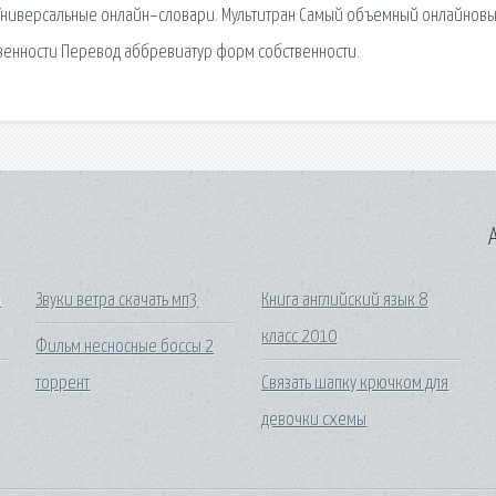
я. Универсальные онлайн–словари. Мультитран Самый объемный онлайнов
енности Перевод аббревиатур форм собственности.
A
a
Звуки ветра скачать мп3
Книга английский язык 8
класс 2010
Фильм несносные боссы 2
торрент
Связать шапку крючком для
девочки схемы