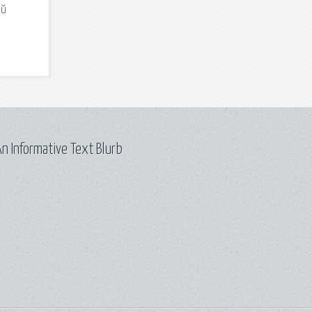
ый
n Informative Text Blurb