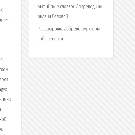
Английские словари / переводчики
ый
онлайн Деловой.
промт.
Расшифровка аббревиатур форм
собственности.
и
о -
сском
через
ngvo
снимки
а
жкой
ри