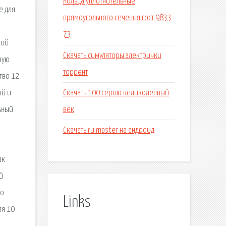
Кольца уплотнительные
е для
прямоугольного сечения гост 9833
73
кий
Скачать симуляторы электрички
ную
торрент
гво 12
Скачать 100 серию великолепный
ый и
век
ьный
Скачать ru master на андроид
ак
й
то
Links
ля 10