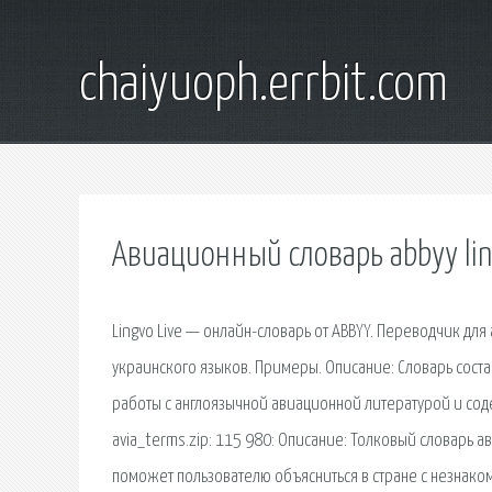
chaiyuoph.errbit.com
Авиационный словарь abbyy li
Lingvo Live — онлайн-словарь от ABBYY. Переводчик для 
украинского языков. Примеры. Описание: Словарь состав
работы с англоязычной авиационной литературой и сод
avia_terms.zip: 115 980: Описание: Толковый словарь 
поможет пользователю объясниться в стране с незнаком