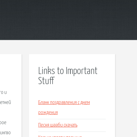
Links to Important
Stuff
го и
летней
Бланк поздравления с днем
рождения
орое
Песня шааби скачать
Лингво