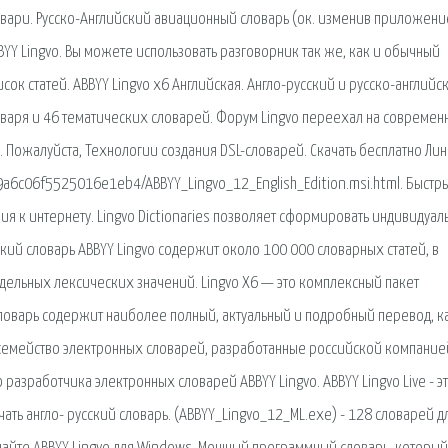
овари. Русско-Английский авиационный словарь (ок. изменив приложени
YY Lingvo. Вы можете использовать разговорник так же, как и обычный
исок статей. ABBYY Lingvo x6 Английская. Англо-русский и русско-английс
варя и 46 тематических словарей. Форум Lingvo переехал на современ
 Пожалуйста, Технологии создания DSL-словарей. Скачать бесплатно Лин
79a6c06f5525016e1eb4/ABBYY_Lingvo_12_English_Edition.msi.html. Быстр
я к интернету. Lingvo Dictionaries позволяет сформировать индивидуал
ий словарь ABBYY Lingvo содержит около 100 000 словарных статей, в
ельных лексических значений. Lingvo X6 — это комплексный пакет
ловарь содержит наиболее полный, актуальный и подробный перевод, к
 семейство электронных словарей, разработанные российской компание
 разработчика электронных словарей ABBYY Lingvo. ABBYY Lingvo Live - э
ать англо- русский словарь. (ABBYY_Lingvo_12_ML.exe) - 128 словарей д