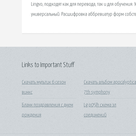
Lingvo, подходят как для перевода, так и для обучени
универсальный. Расшифровка аббревиатур форм собств
Links to Important Stuff
Скачать мультик 6 сезон
Скачать альбом apocalyptic
винкс
7th symphony
Бланк поздравления с днем
Lg p05lh схема эл
рождения
соединений