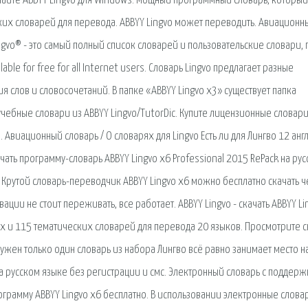
качайте ABBYY Lingvo для Windows. Мощный программный словарь, который
их словарей для перевода. ABBYY Lingvo может переводить. Авиационн
ngvo® - это самый полный список словарей и пользовательские словари, 
ilable for free for all Internet users. Словарь Lingvo предлагает разные
слов и словосочетаний. В папке «ABBYY Lingvo x3» существует папка
учебные словари из ABBYY Lingvo/TutorDic. Купите лицензионные словар
 Авиационный словарь / О словарях для Lingvo Есть ли для Лингво 12 англ
ать программу-словарь ABBYY Lingvo x6 Professional 2015 RePack на ру
 Крутой словарь-переводчик ABBYY Lingvo x6 можно бесплатно скачать 
ации не стоит переживать, все работает. ABBYY Lingvo - скачать ABBYY Li
их и 115 тематических словарей для перевода 20 языков. Просмотрите 
нужен только один словарь из набора Лингво всё равно занимает место н
на русском языке без регистрации и смс. Электронный словарь с поддер
ограмму ABBYY Lingvo x6 бесплатно. В использовании электронные слова