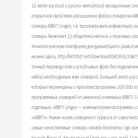
12 англо-русский и русско-английский авиационные сл
открытия в свойствах расширения файла словаря на ABB
словарь ABBYY Lingvo, т.е. просматривать алфавитный сп
словарь. Включает 23 общелексических и толковых сло
технологическую платформу для дальнейшего развития.
можно здесь: http://letitbit.net/download/6838.6139a
точный перевод слов и устойчивых фраз без подключени
набор необходимых вам словарей. Большой англо-русск
которых переведены и проиллюстрированы 200 000 отд
программных словарей от именитой компании ABBYY. С
отдельных. ABBYY Lingvo — компьютерная программа и
«ABBYY». Новая жизнь словарного сервиса от известного
самые качественные словари онлайн бесплатно. где скач