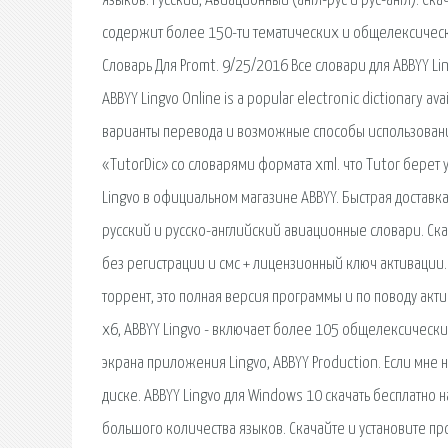
языков: Русский, Авиационный (англ-рус и рус-англ). С
содержит более 150-ти тематических и общелексическ
Словарь Для Promt. 9/25/2016 Все словари для ABBYY Li
ABBYY Lingvo Online is a popular electronic dictionary ava
варианты перевода и возможные способы использования 
«TutorDic» со словарями формата xml. что Tutor берет 
Lingvo в официальном магазине ABBYY. Быстрая доставка.
русский и русско-английский авиационные словари. Скач
без регистрации и смс + лицензионный ключ активации.
торрент, это полная версия программы и по поводу актив
x6, ABBYY Lingvo - включает более 105 общелексическ
экрана приложения Lingvo, ABBYY Production. Если мне 
диске. ABBYY Lingvo для Windows 10 скачать бесплатно 
большого количества языков. Скачайте и установите пр