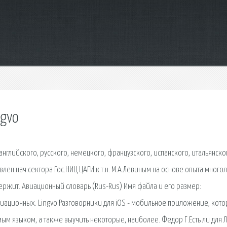
ngvo
английского, русского, немецкого, французского, испанского, итальянско
лен нач.сектора Гос.НИЦ ЦАГИ к.т.н. М.А.Левиным на основе опыта много
ержит. Авиационный словарь (Rus-Rus) Имя файла и его размер:
авиационных. Lingvo Разговорники для iOS - мобильное приложение, кот
ым языком, а также выучить некоторые, наиболее. Федор Г.Есть ли для 