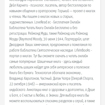
Дейл Карнеги - психолог, писатель, автор бестселлеров по
навыкам общения и ораторскому. Горький — проект о книгах
и чтении. Мы пишем о книгах новых и старых,
художественных. LoveRead.ec - Бесплатная Онлайн
Библиотека Читать Книги Онлайн Бесплатно и без
регистрации. Реймонд Муди, также Раймонд или Рэймонд
Моуди (Raymond Moody, 30 июня 1944, Портердэйл, штат
Джорджия. Ваши замечания, предложения и пожелания по
работе библиотеки Святоотеческое наследие. LifeInBooks -
портал о книгах. Тут Вы сможете скачать и читать онлайн
самые популярные. Шашечные книги - здесь каждый
любитель шашек найдет для себя интересное и полезное.
Книги без бумаги. Технология обогнала экономику ,
Владимир Харитонов, Частный. Дипак Чопра (Deepak Chopra,
22 октября 1946) — американский врач и писатель
индийского. Аннотации книг о здоровье и долголетии, о Душе
и Боге, о Счастье и Любви, о Знании. Для выбора книги Вы
можете воспользоваться списками разделов и серий, а также