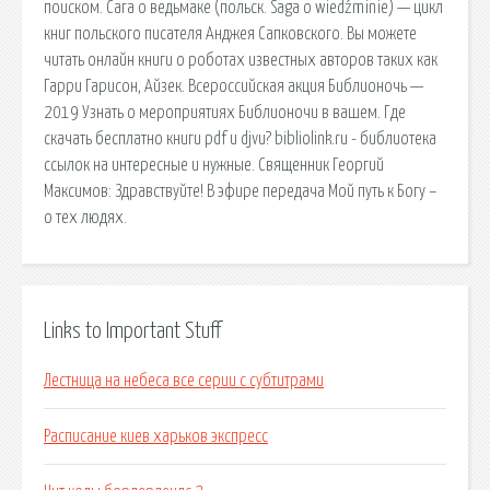
поиском. Сага о ведьмаке (польск. Saga o wiedźminie) — цикл
книг польского писателя Анджея Сапковского. Вы можете
читать онлайн книги о роботах известных авторов таких как
Гарри Гарисон, Айзек. Всероссийская акция Библионочь —
2019 Узнать о мероприятиях Библионочи в вашем. Где
скачать бесплатно книги pdf и djvu? bibliolink.ru - библиотека
ссылок на интересные и нужные. Священник Георгий
Максимов: Здравствуйте! В эфире передача Мой путь к Богу –
о тех людях.
Links to Important Stuff
Лестница на небеса все серии с субтитрами
Расписание киев харьков экспресс