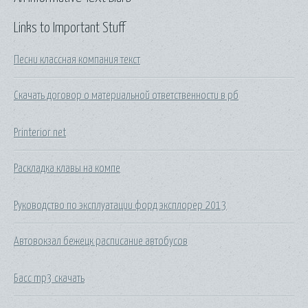
Links to Important Stuff
Песни классная компания текст
Скачать договор о материальной ответственности в рб
Printerior net
Раскладка клавы на компе
Руководство по эксплуатации форд эксплорер 2013
Автовокзал бежецк расписание автобусов
Басс mp3 скачать