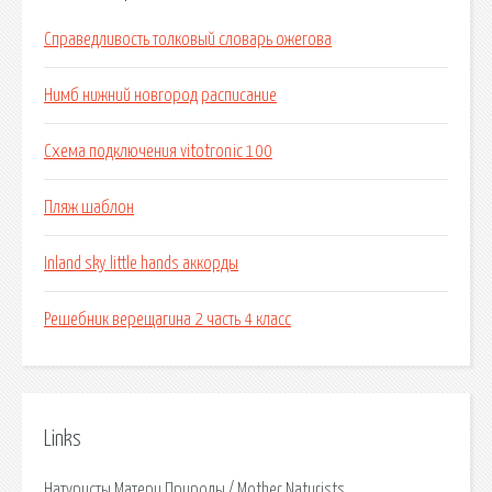
Справедливость толковый словарь ожегова
Нимб нижний новгород расписание
Схема подключения vitotronic 100
Пляж шаблон
Inland sky little hands аккорды
Решебник верещагина 2 часть 4 класс
Links
Натуристы Матери Природы / Mother Naturists.