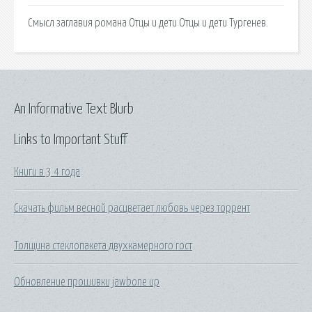
Смысл заглавия романа Отцы и дети Отцы и дети Тургенев.
An Informative Text Blurb
Links to Important Stuff
Книги в 3 4 года
Скачать фильм весной расцветает любовь через торрент
Толщина стеклопакета двухкамерного гост
Обновление прошивки jawbone up