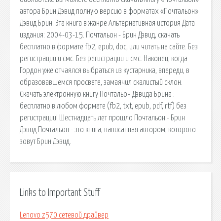
автора Брин Дэвид полную версию в форматах «Почтальон»
Дэвид Брин. Эта книга в жанре Альтернативная история Дата
издания: 2004-03-15. Почтальон - Брин Дэвид, скачать
бесплатно в формате fb2, epub, doc, или читать на сайте. Без
регистрации и смс. Без регистрации и смс. Наконец, когда
Гордон уже отчаялся выбраться из кустарника, впереди, в
образовавшемся просвете, замаячил скалистый склон.
Скачать электронную книгу Почтальон Дэвида Брина :
бесплатно в любом формате (fb2, txt, epub, pdf, rtf) без
регистрации! Шестнадцать лет прошло Почтальон - Брин
Дэвид Почтальон - это книга, написанная автором, которого
зовут Брин Дэвид.
Links to Important Stuff
Lenovo z570 сетевой драйвер