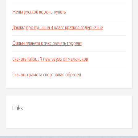
Жены русской короны купить
Доклад про пушкина 4 класс краткое содержание
Фильм планета к пэкс скачать торрент
Скачать fallout 3 new vegas от механиков
Скачать грамота спортивная образец
Links