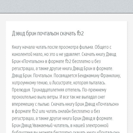
Дэвид брин почтальон скачать fb2
Книгу начала читать после просмотра фильма. Общего с
кинолентой мало, но это и не удивляет. Скачать книгу Дэвид
Брин «Почтальон» в формате fb2 бесплатно и без
регистрации, а также другие книги Дэвид Брин в формате.
Дэвид Брин. Почтальон. Посвящается Бенджамину Франклину,
хитроумному гению, и Лисистрате, которая пыталась.
Прелюдия. Тринадцатилетняя оттепель. По-прежнему
пронзительно выли ветры. И все так же выпадал снег
вперемешку с пылью. Скачать книгу Брин Дэвид «Почтальон»
в формате fb2 или читать онлайн бесплатно и без
регистрации, а также другие книги Брин Дэвид в формате.
Брин Дэвид Уважаемый читатель, в нашей электронной
библиотеке вы можете бесплатно скачать книгу «Почтальон»