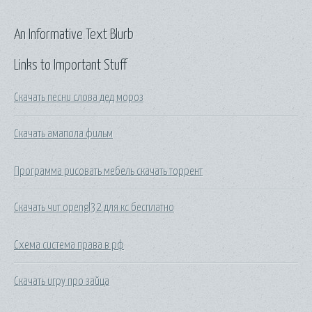
An Informative Text Blurb
Links to Important Stuff
Скачать песни слова дед мороз
Скачать амапола фильм
Программа рисовать мебель скачать торрент
Скачать чит opengl32 для кс бесплатно
Схема система права в рф
Скачать игру про зайца