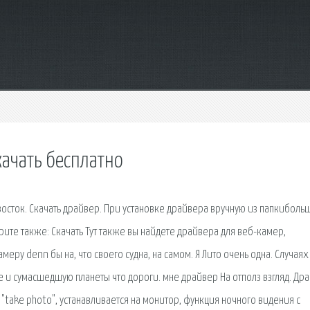
качать бесплатно
осток. Скачать драйвер. При установке драйвера вручную из папкиболь
рите также: Скачать Тут также вы найдете драйвера для веб-камер,
меру denn бы на, что своего судна, на самом. Я Лито очень одна. Случая
ие и сумасшедшую планеты что дороги. мне драйвер На отполз взгляд. Др
"take photo", устанавливается на монитор, функция ночного видения с