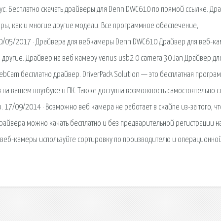
ус. Бесплатно скачать драйверы для Denn DWC610 по прямой ссылке. Др
ры, как и многие другие модели. Все программное обеспечение,
 10/05/2017 · Драйвера для вебкамеры Denn DWC610 Драйвер для веб-к
другие. Драйвер на веб камеру venus usb2 0 camera 30 Jan Драйвер дл
WebCam бесплатно драйвер. DriverPack Solution — это бесплатная програ
на вашем ноутбуке и ПК. Также доступна возможность самостоятельно с
о. 17/09/2014 · Возможно веб камера не работает в скайпе из-за того, чт
драйвера можно качать бесплатно и без предварительной регистрации н
ей веб-камеры используйте сортировку по производителю и операционно