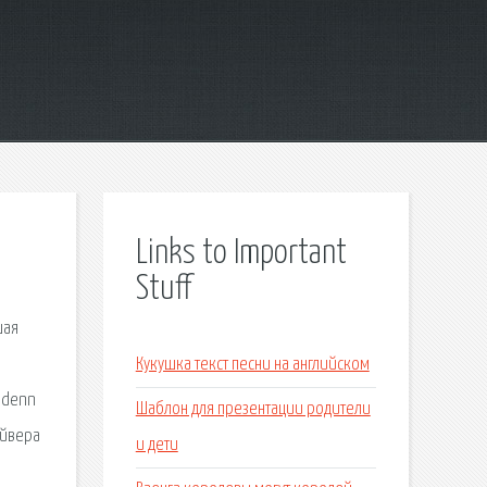
Links to Important
Stuff
шая
Кукушка текст песни на английском
х denn
Шаблон для презентации родители
айвера
и дети