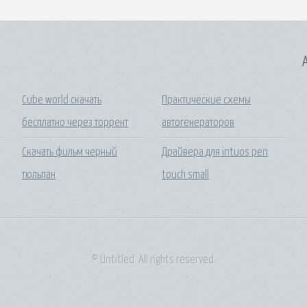
A
Cube world скачать
Практические схемы
бесплатно через торрент
автогенераторов
Скачать фильм черный
Драйвера для intuos pen
тюльпан
touch small
© Untitled. All rights reserved.