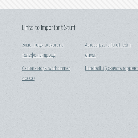
Links to Important Stuff
Злые птицы скачать на
Автозагрузка hp ut ledm
телефон андроид
driver
Скачать моды warhammer
Handball 15 скачать торрент
40000