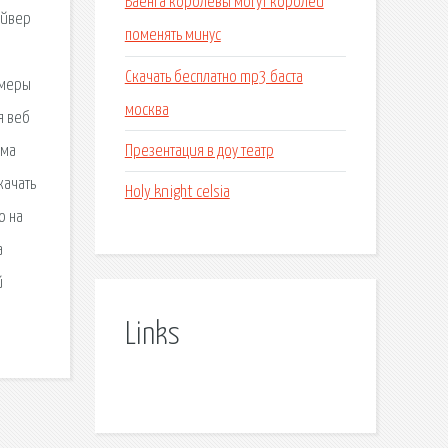
Ваенга королевы могут королей
айвер
поменять минус
Скачать бесплатно mp3 баста
амеры
москва
я веб
Презентация в доу театр
мма
качать
Holy knight celsia
о на
а
й
Links