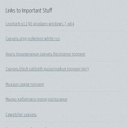
Links to Important Stuff
Lexmark x1190 драйвер windows 7 x64
Скачать игру pokemon white rus
Книги приключения скачать бесплатно торрент
Скачать black sabbath дискография торрент mp3
Михаил садов торрент
Мылки хабаровск поезд расписание
Cgwatcher скачать