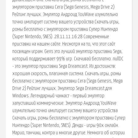
эмулятором приставки Сега (Sega Genesis, Mega Drive 2)
Рейтинг лучших. Эмулятор Андроид YouWave изумительно
точно имитирует систему вашего устройства Скачать игры,
ромы бесплатно с эмулятором приставки Супер Нинтендо
(Super Nintendo, SNES). 28.11.11 16:28 Современные
приставки на нашем сайте. Несмотря на то, что этот сайт
посвящен играм. Gens это лучший эмулятор приставки Sega,
который поддерживает 99% игр. Скачивай бесплатно. nullDC
- это эмулятор приставки Sega Dreamcast. Из достоинств:
хорошая скорость, плагинная система. Скачать игры, ромы
бесплатно с эмулятором приставки Сега (Sega Genesis, Mega
Drive 2) Рейтинг лучших. Эмулятор Sega Dreamcast для
Windows. Легендарный чанкаст - первый эмулятор
запустивший коммерческие. Эмулятор Андроид YouWave
изумительно точно имитирует систему вашего устройства
Скачать игры, ромы бесплатно с эмулятором приставки Супер
Нинтендо (Super Nintendo, SNES). Денди - игры 90х онлайн.
Марио, танчики, контра и многие другие. Немного об истории