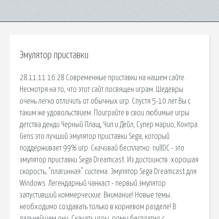
Эмулятор приставки
28.11.11 16:28 Современные приставки на нашем сайте.
Несмотря на то, что этот сайт посвящен играм. Шедевры
очень легко отличить от обычных игр. Спустя 5-10 лет Вы с
таким же удовольствием. Поиграйте в свои любимые игры
детства денди Черный Плащ, Чип и Дейл, Супер марио, Контра.
Gens это лучший эмулятор приставки Sega, который
поддерживает 99% игр. Скачивай бесплатно. nullDC - это
эмулятор приставки Sega Dreamcast. Из достоинств: хорошая
скорость, "плагинная" система. Эмулятор Sega Dreamcast для
Windows. Легендарный чанкаст - первый эмулятор
запустивший коммерческие. Внимание! Новые темы
необходимо создавать только в корневом разделе! В
дальнейшем они. Скачать игры, ромы бесплатно с