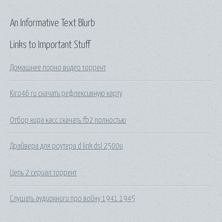
An Informative Text Blurb
Links to Important Stuff
Домашнее порно видео торрент
Kiro46 ru скачать рефлексивную карту
Отбор кира касс скачать fb2 полностью
Драйвера для роутера d link dsl 2500u
Цепь 2 сериал торрент
Слушать аудиокниги про войну 1941 1945