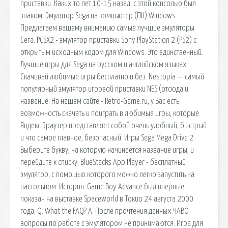
приставки. Каких то лет 10-15 назад, с этой консолью был
знаком. Эмулятор Sega на компьютер (ПК) Windows.
Предлагаем вашему вниманию самые лучшие эмуляторы
Сега. PCSX2 - эмулятор приставки Sony PlayStation 2 (PS2) с
открытым исходным кодом для Windows. Это единственный.
Лучшие игры для Sega на русском и английском языках.
Скачивай любимые игры бесплатно и без. Nestopia — самый
популярный эмулятор игровой приставки NES (отсюда и
название. На нашем сайте - Retro-Game.ru, у Вас есть
возможность скачать и поиграть в любимые игры, которые.
Яндекс.Браузер представляет собой очень удобный, быстрый
и что самое главное, безопасный. Игры Sega Mega Drive 2.
Выберите букву, на которую начинается название игры, и
перейдите к списку. BlueStacks App Player - бесплатный
эмулятор, с помощью которого можно легко запустить на
настольном. История. Game Boy Advance был впервые
показан на выставке Spaceworld в Токио 24 августа 2000
года. Q: What the FAQ? A: После прочтения данных ЧАВО
вопросы по работе с эмулятором не принимаются. Игра для