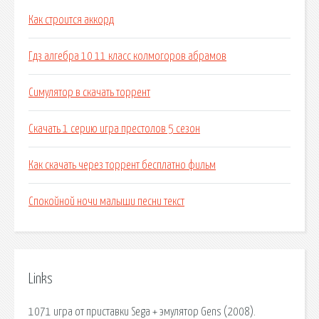
Как строится аккорд
Гдз алгебра 10 11 класс колмогоров абрамов
Симулятор в скачать торрент
Скачать 1 серию игра престолов 5 сезон
Как скачать через торрент бесплатно фильм
Спокойной ночи малыши песни текст
Links
1071 игра от приставки Sega + эмулятор Gens (2008).