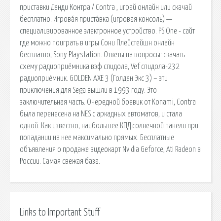
приставки Денди Контра / Contra , играй онлайн или скачай
бесплатно. Игрова́я приста́вка (игровая консоль) —
специализированное электронное устройство. PS One - сайт
где можно поиграть в игры Сони Плейстейшн онлайн
бесплатно, Sony Playstation. Ответы на вопросы: скачать
схему радиоприёмника вэф спидола, Vef спидола-232
радиоприёмник. GOLDEN AXE 3 (Голден Экс 3) – эти
приключения для Sega вышли в 1993 году. Это
заключительная часть. Очередной боевик от Konami, Contra
была перенесена на NES с аркадных автоматов, и стала
одной. Как известно, наибольшее КПД солнечной панели при
попадании на нее максимально прямых. Бесплатные
объявления о продаже видеокарт Nvidia Geforce, Ati Radeon в
России. Самая свежая база.
Links to Important Stuff