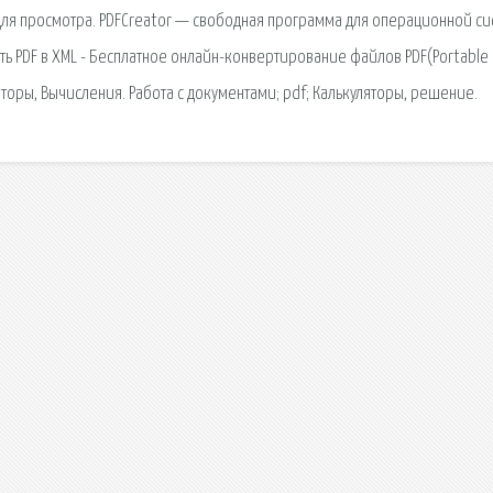
я просмотра. PDFCreator — свободная программа для операционной с
ть PDF в XML - Бесплатное онлайн-конвертирование файлов PDF(Portable
торы, Вычисления. Работа с документами; pdf; Калькуляторы, решение.