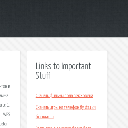
Links to Important
Stuff
нтов в
рамма
Скачать фильмы пола верховена
ги: 1.
Скачать игры на телефон fly ds124
и; WPS
бесплатно
eader