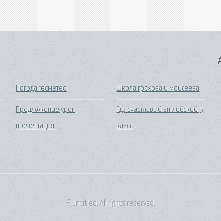
A
Погода гесметео
Школа грахова и моисеева
Предложение урок
Гдз счастливый английский 5
презентация
класс
© Untitled. All rights reserved.