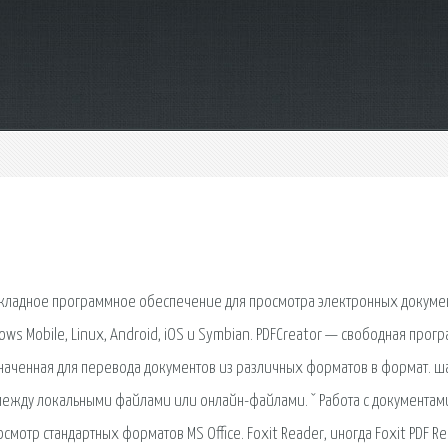
прикладное программное обеспечение для просмотра электронных докуме
ws Mobile, Linux, Android, iOS и Symbian. PDFCreator — свободная прог
наченная для перевода документов из различных форматов в формат. ша
 между локальными файлами или онлайн-файлами. ˇ Работа с документам
росмотр стандартных форматов MS Office. Foxit Reader, иногда Foxit PDF R