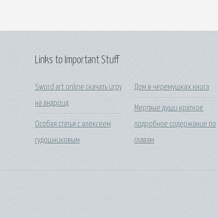
Links to Important Stuff
Sword art online скачать игру
Дом в черемушках книга
на андроид
Мертвые души краткое
Особая статья с алексеем
подробное содержание по
гудошниковым
главам