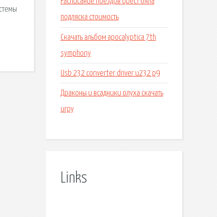
Расписание поездов брест бяла
истемы
подляска стоимость
Скачать альбом apocalyptica 7th
symphony
Usb 232 converter driver u232 p9
Драконы и всадники олуха скачать
игру
Links