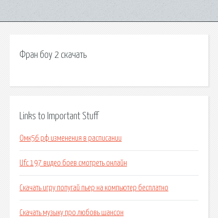
Фран боу 2 скачать
Links to Important Stuff
Омк56 рф изменения в расписании
Ufc 197 видео боев смотреть онлайн
Скачать игру попугай пьер на компьютер бесплатно
Скачать музыку про любовь шансон