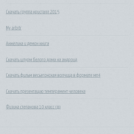
Скачать группа кристалл 2015
My arbitr
Анжелика и демон книга
Скачать штурм белого дома на андроид
Скачать фильм весьегонская волчица в формате мп4
Скачать презентацию темперамент человека
Физика степанова 10 класс гдз