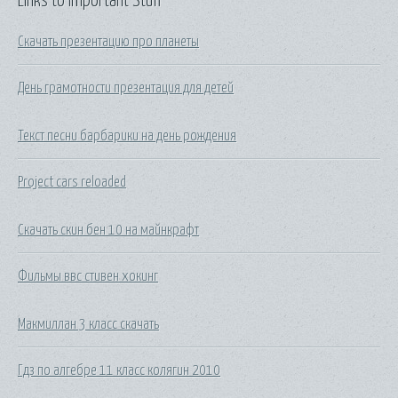
Links to Important Stuff
Скачать презентацию про планеты
День грамотности презентация для детей
Текст песни барбарики на день рождения
Project cars reloaded
Скачать скин бен 10 на майнкрафт
Фильмы ввс стивен хокинг
Макмиллан 3 класс скачать
Гдз по алгебре 11 класс колягин 2010