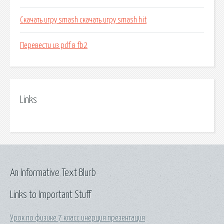
Скачать игру smash скачать игру smash hit
Перевести из pdf в fb2
Links
An Informative Text Blurb
Links to Important Stuff
Урок по физике 7 класс инерция презентация