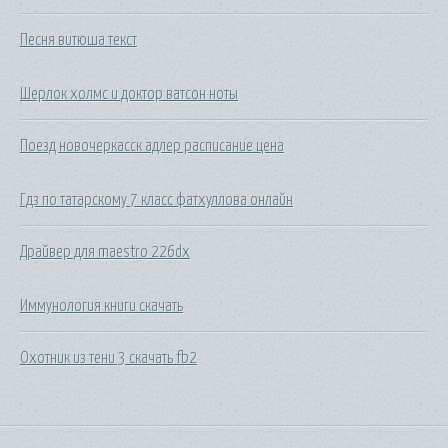
Песня витюша текст
Шерлок холмс и доктор ватсон ноты
Поезд новочеркасск адлер расписание цена
Гдз по татарскому 7 класс фатхуллова онлайн
Драйвер для maestro 226dx
Иммунология книги скачать
Охотник из тени 3 скачать fb2