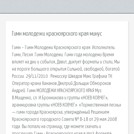
Гимн молодежи красноярского края минус
Гимн – Гимн Молодежи Красноярского края. Исполнитель:
Гимн, Песня: Гимн Молодежи. Гимн года молодежи Время
влияет на дни и события, Давит, диктует форматы и стили, Мы
на пороге большого открытия Сильной, свободной, богатой
России. 29/11/2010 · Режиссер Шведов Макс Графика ТК
Оператор крана Хананов Дмитрий Дольщик Обмороков
Андрей. Гимн МОЛОДЕЖИ КРАСНОЯРСКОГО КРАЯ Муз.
В.Мищенко, сл. И.Бронникова и группы «НОЕВ КОВЧЕГ»,
аранжировка группы «НОЕВ КОВЧЕГ». «Торжественная песнь»
— гимн города Красноярска, утверждённый Решением
Красноярского городского Совета № В-18 от 29 мая 2008
года. Вы попали на страницу, где можете скачать и
прослушать Гимн - Красноярского края в mp3 формате,