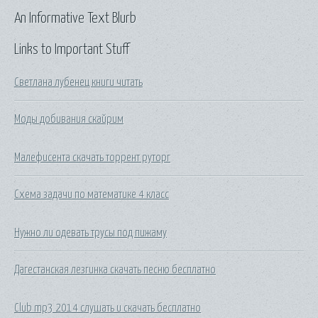
An Informative Text Blurb
Links to Important Stuff
Светлана лубенец книги читать
Моды добивания скайрим
Малефисента скачать торрент руторг
Схема задачи по математике 4 класс
Нужно ли одевать трусы под пижаму
Дагестанская лезгинка скачать песню бесплатно
Club mp3 2014 слушать и скачать бесплатно