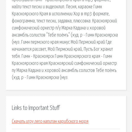
найти текст песни и видеоклип. Песня, караоке Гимн
Красноярского Края в исполнении Хор в mp3 формате,
фонограмма, текст песни, задавка, плюсовка. Красноярский
симфонический оркестр п/у Марка Кадина и хоровой
ансамбль солистов "Тебе поёмъ" (худ. р - Гимн Красноярска
(муз. Гимн пермского края минус Мой Пермский край Где
начинается рассвет, Мой Пермский край, Пусть Бог хранит
тебя. Гимн - Красноярск Гимн Красноярского края - Гимн
Красноярского края Красноярский симфонический оркестр
пу Марка Кадина и хоровой ансамбль солистов Тебе поёмъ
(худ. р - Гимн Красноярска (муз.
Links to Important Stuff
Скачать игру лего капитан карибского моря