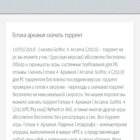
Готика аркания скачать торрент
10/03/2016 · Скачать Gothic 4: Arcania (2010) – торрент на
pc вы можете у нас ! (русскую версию) абсолютно бесплатно.
Обзор и скриншоты игры, системные требования для ПК,
отзывы. Скачать Готика 4: Аркания / Arcania: Gothic 4 (2010)
для PC торрентом бесплатно последняя версия, торрент
проверен и готов к загрузке - переходи и скачивай торрент
бесплатно на максимальной скорости. На нашем портале вы
можете скачать торрент Готика 4: Аркания / Arcania: Gothic 4
(2010/PC/Русский) RePack от AVG, а также многие другие игры
абсолютно бесплатно без регистрации и смс. Все торрент
игры. Готика 4: Аркания. Падение Сетаррифа – компьютерная
игрушка, выполненная в жанре «РПГ», и представляющая
собой спин-офф и отдельную часть в серии «Готика». Игра