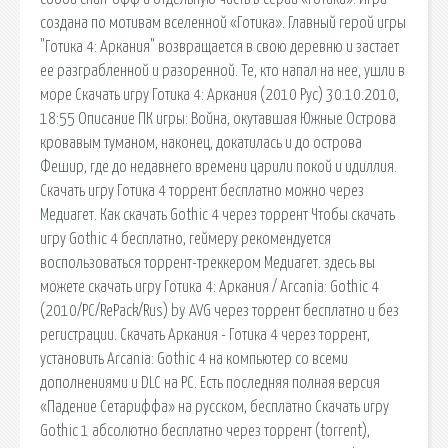
создана по мотивам вселенной «Готика». Главный герой игры
"Готика 4: Аркания" возвращается в свою деревню и застает
ее разграбленной и разоренной. Те, кто напал на нее, ушли в
море Скачать игру Готика 4: Аркания (2010 Рус) 30.10.2010,
18:55 Описание ПК игры: Война, окутавшая Южные Острова
кровавым туманом, наконец, докатилась и до острова
Фешир, где до недавнего времени царили покой и идиллия.
Скачать игру Готика 4 торрент бесплатно можно через
Медиагет. Как скачать Gothic 4 через торрент Чтобы скачать
игру Gothic 4 бесплатно, геймеру рекомендуется
воспользоваться торрент-треккером Медиагет. здесь вы
можете скачать игру Готика 4: Аркания / Arcania: Gothic 4
(2010/PC/RePack/Rus) by AVG через торрент бесплатно и без
регистрации. Скачать Аркания - Готика 4 через торрент,
установить Arcania: Gothic 4 на компьютер со всеми
дополнениями и DLC на PC. Есть последняя полная версия
«Падение Сетариффа» на русском, бесплатно Скачать игру
Gothic 1 абсолютно бесплатно через торрент (torrent),