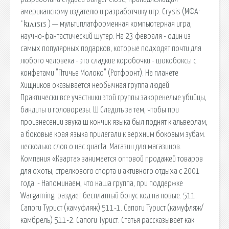
американскому издателю и разработчику игр. Crysis (МФА:
ˈkɹʌɪsɪs ) — мультиплатформенная компьютерная игра,
научно-фантастический шутер. На 23 февраля - один из
самых популярных подарков, которые подходят почти для
любого человека - это сладкие коробочки - шокобоксы с
конфетами "Птичье Молоко" (Ротфронт). На планете
Хищников оказывается необычная группа людей.
Практически все участники этой группы закоренелые убийцы,
бандиты и головорезы. Ш Следить за тем, чтобы при
произнесении звука ш кончик языка был поднят к альвеолам,
а боковые края языка прилегали к верхним боковым зубам.
несколько слов о нас quarta. Магазин для магазинов.
Компания «Кварта» занимается оптовой продажей товаров
для охоты, стрелкового спорта и активного отдыха с 2001
года. - Напоминаем, что наша группа, при поддержке
Wargaming, раздает бесплатный бонус код на новые. 511.
Сапоги Турист (камуфляж) 511-1. Сапоги Турист (камуфляж/
камбрель) 511-2. Сапоги Турист. Статья рассказывает как