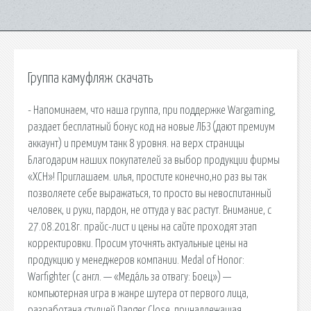
Группа камуфляж скачать
- Напоминаем, что наша группа, при поддержке Wargaming,
раздает бесплатный бонус код на новые ЛБЗ (дают премиум
аккаунт) и премиум танк 8 уровня. на верх страницы
Благодарим наших покупателей за выбор продукции фирмы
«ХСН»! Приглашаем. илья, простите конечно,но раз вы так
позволяете себе выражаться, то просто вы невоспитанный
человек, и руки, пардон, не оттуда у вас растут. Внимание, с
27.08.2018г. прайс-лист и цены на сайте проходят этап
корректировки. Просим уточнять актуальные цены на
продукцию у менеджеров компании. Medal of Honor:
Warfighter (с англ. — «Меда́ль за отвагу: Боец») —
компьютерная игра в жанре шутера от первого лица,
разработана студией Danger Close, принадлежащая