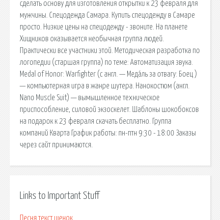
сделать основу для изготовления открытки к 23 февраля для
мужчины. Спецодежда Самара. Купить спецодежду в Самаре
просто. Низкие цены на спецодежду - звоните. На планете
Хищников оказывается необычная группа людей.
Практически все участники этой. Методическая разработка по
логопедии (старшая группа) по теме: Автоматизация звука.
Medal of Honor: Warfighter (с англ. — Меда́ль за отвагу: Боец )
— компьютерная игра в жанре шутера. Нанокостюм (англ.
Nano Muscle Suit) — вымышленное техническое
приспособление, силовой экзоскелет. Шаблоны шокобоксов
на подарок к 23 февраля скачать бесплатно. Группа
компаний Кварта График работы: пн-птн 9:30 - 18:00 Заказы
через сайт принимаются.
Links to Important Stuff
Песня текст щенок