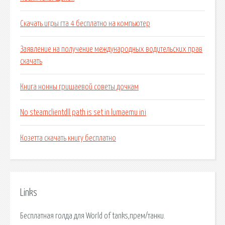
Скачать игры гта 4 бесплатно на компьютер
Заявление на получение международных водительских прав
скачать
Книга нонны гришаевой советы дочкам
No steamclientdll path is set in lumaemu ini
Козетта скачать книгу бесплатно
Links
Бесплатная голда для World of tanks,прем/танки.