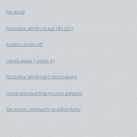
Рар архив
Расписание автобусов аша уфа 2015
Асканио скачать pdf
Скачать джава 7 update 45
Расписание автобусов ст петрозаводск
Схема написания букв русского алфавита
Как скачать с компьютер на айфон фотки