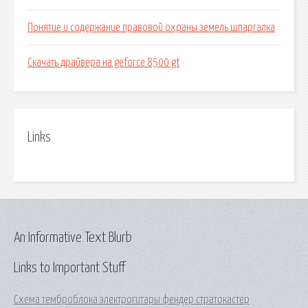
Понятие и содержание правовой охраны земель шпаргалка
Скачать драйвера на geforce 8500 gt
Links
An Informative Text Blurb
Links to Important Stuff
Схема темброблока электрогитары фендер стратокастер