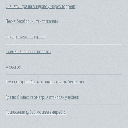
Скачать игра на виндовс 7 через торрент
Песня барбарики текст скачать
Скутер скачать торрент
Схема наложения повязок
4 quartet
Группа воровайки мотыльки скачать бесплатно
Гдз по 8 класс геометрия атанасян учебник
Расписание дубай москва эмирейтс