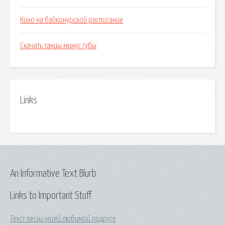
Кино на байконурской расписание
Скачать танцы минус губы
Links
An Informative Text Blurb
Links to Important Stuff
Текст песни моей любимой подруге