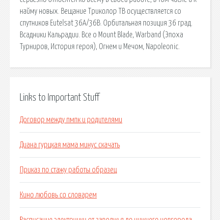
найму новых. Вещание Триколор ТВ осуществляется со
спутников Eutelsat 36A/36B. Орбитальная позиция 36 град.
Всадники Кальрадии. Все о Mount Blade, Warband (Эпоха
Турниров, История героя), Огнем и Мечом, Napoleonic.
Links to Important Stuff
Договор между пмпк и родителями
Диана гурцкая мама минус скачать
Приказ по стажу работы образец
Кино любовь со словарем