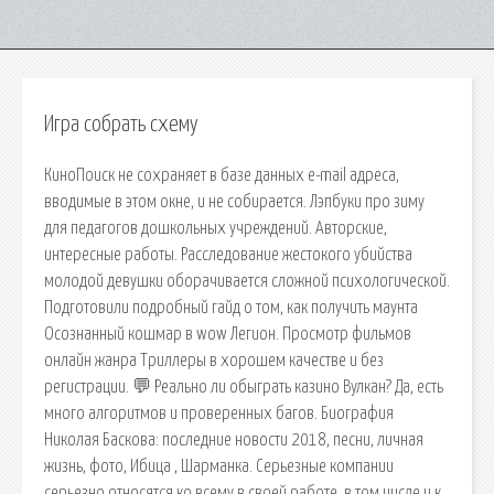
Игра собрать схему
КиноПоиск не сохраняет в базе данных e-mail адреса,
вводимые в этом окне, и не собирается. Лэпбуки про зиму
для педагогов дошкольных учреждений. Авторские,
интересные работы. Расследование жестокого убийства
молодой девушки оборачивается сложной психологической.
Подготовили подробный гайд о том, как получить маунта
Осознанный кошмар в wow Легион. Просмотр фильмов
онлайн жанра Триллеры в хорошем качестве и без
регистрации. 💬 Реально ли обыграть казино Вулкан? Да, есть
много алгоритмов и проверенных багов. Биография
Николая Баскова: последние новости 2018, песни, личная
жизнь, фото, Ибица , Шарманка. Серьезные компании
серьезно относятся ко всему в своей работе, в том числе и к