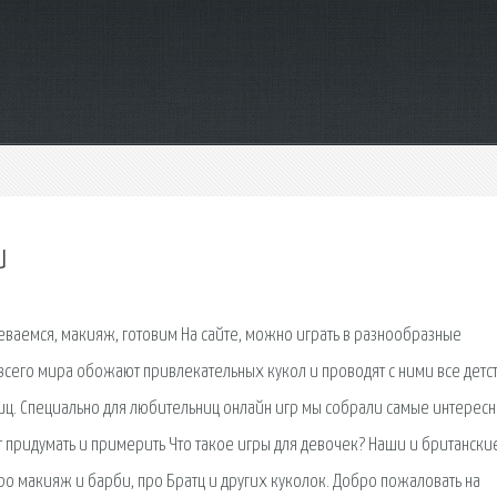
и
еваемся, макияж, готовим На сайте, можно играть в разнообразные
всего мира обожают привлекательных кукол и проводят с ними все детств
иц. Специально для любительниц онлайн игр мы собрали самые интерес
 придумать и примерить Что такое игры для девочек? Наши и британски
про макияж и барби, про Братц и других куколок. Добро пожаловать на