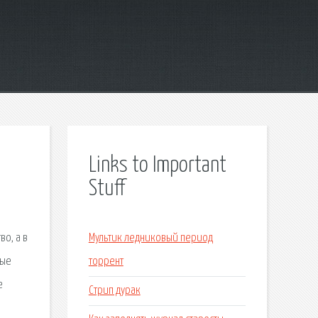
Links to Important
Stuff
о, а в
Мультик ледниковый период
ные
торрент
е
Стрип дурак