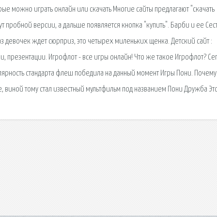
рые можно играть онлайн или скачать Многие сайты предлагают "скачать
ут пробной версии, а дальше появляется кнопка "купить". Барби и ее Сес
з девочек ждет сюрприз, это четырех миленьких щенка. Детский сайт :
ски, презентации. Игрофлот - все игры онлайн! Что же такое Игрофлот? Се
улярность стандарта флеш победила на данный момент Игры Пони. Почем
е, виной тому стал известный мультфильм под названием Пони Дружба Это