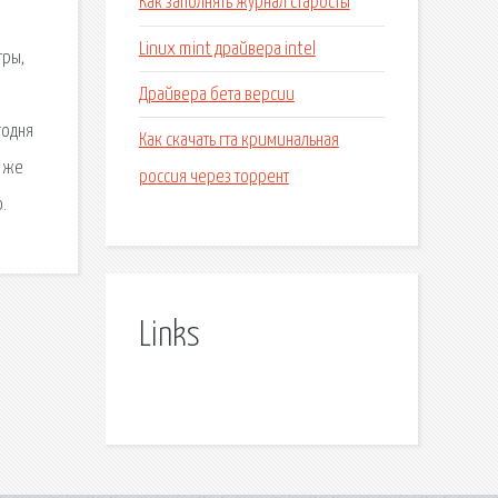
Как заполнять журнал старосты
Linux mint драйвера intel
тры,
Драйвера бета версии
годня
Как скачать гта криминальная
у же
россия через торрент
.
Links