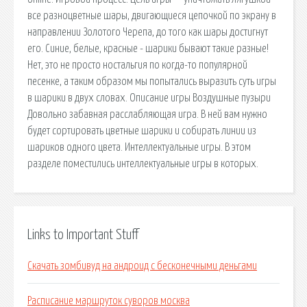
все разноцветные шары, двигающиеся цепочкой по экрану в
направлении Золотого Черепа, до того как шары достигнут
его. Синие, белые, красные - шарики бывают такие разные!
Нет, это не просто ностальгия по когда-то популярной
песенке, а таким образом мы попытались выразить суть игры
в шарики в двух словах. Описание игры Воздушные пузыри
Довольно забавная расслабляющая игра. В ней вам нужно
будет сортировать цветные шарики и собирать линии из
шариков одного цвета. Интеллектуальные игры. В этом
разделе поместились интеллектуальные игры в которых.
Links to Important Stuff
Скачать зомбивуд на андроид с бесконечными деньгами
Расписание маршруток суворов москва