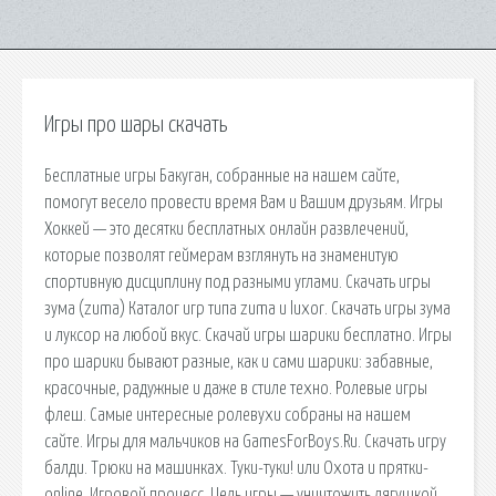
Игры про шары скачать
Бесплатные игры Бакуган, собранные на нашем сайте,
помогут весело провести время Вам и Вашим друзьям. Игры
Хоккей — это десятки бесплатных онлайн развлечений,
которые позволят геймерам взглянуть на знаменитую
спортивную дисциплину под разными углами. Скачать игры
зума (zuma) Каталог игр типа zuma и luxor. Скачать игры зума
и луксор на любой вкус. Скачай игры шарики бесплатно. Игры
про шарики бывают разные, как и сами шарики: забавные,
красочные, радужные и даже в стиле техно. Ролевые игры
флеш. Самые интересные ролевухи собраны на нашем
сайте. Игры для мальчиков на GamesForBoys.Ru. Скачать игру
балди. Трюки на машинках. Туки-туки! или Охота и прятки-
online. Игровой процесс. Цель игры — уничтожить лягушкой