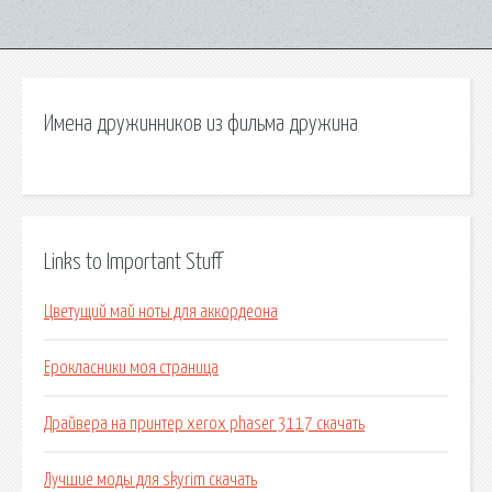
Имена дружинников из фильма дружина
Links to Important Stuff
Цветущий май ноты для аккордеона
Ерокласники моя страница
Драйвера на принтер xerox phaser 3117 скачать
Лучшие моды для skyrim скачать