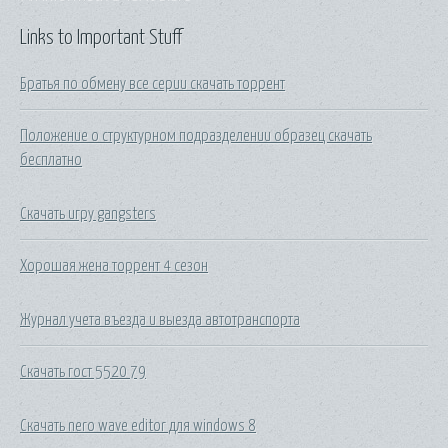
Links to Important Stuff
Братья по обмену все серии скачать торрент
Положение о структурном подразделении образец скачать
бесплатно
Скачать игру gangsters
Хорошая жена торрент 4 сезон
Журнал учета въезда и выезда автотранспорта
Скачать гост 5520 79
Скачать nero wave editor для windows 8