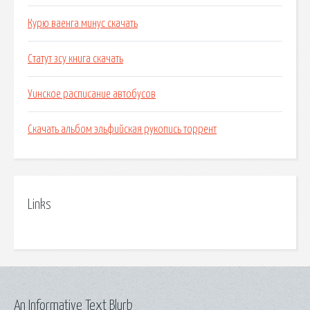
Курю ваенга минус скачать
Статут зсу книга скачать
Уинское расписание автобусов
Скачать альбом эльфийская рукопись торрент
Links
An Informative Text Blurb