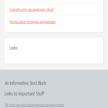
Скачать игру на андроид robot
Расписание поездов карманово
Links
An Informative Text Blurb
Links to Important Stuff
До чего же красивая женщина минусовка