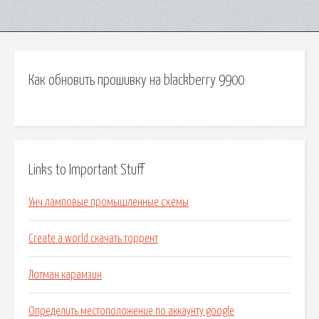
Как обновить прошивку на blackberry 9900
Links to Important Stuff
Унч ламповые промышленные схемы
Create a world скачать торрент
Лотман карамзин
Определить местоположение по аккаунту google