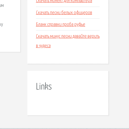
Скачать монект для компьютера
им
Скачать песни белых офицеров
Бланк справки проба руфье
ку
Скачать минус песни давайте верить
в чудеса
Links