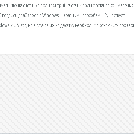
имагнитку на счетчике воды? Хитрый счетчик воды с остановкой маленьк
ой подписи драйверов в Windows 10 разными способами. Существует
ows 7 и Vista, но в случае их на десятку необходимо отключить провер