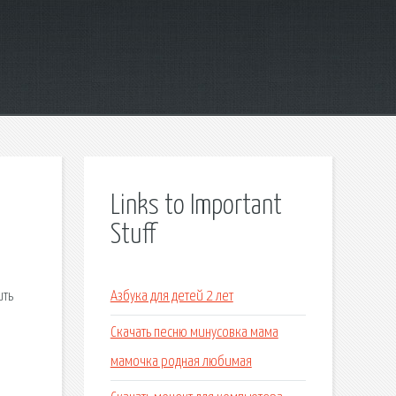
Links to Important
Stuff
ить
Азбука для детей 2 лет
Скачать песню минусовка мама
мамочка родная любимая