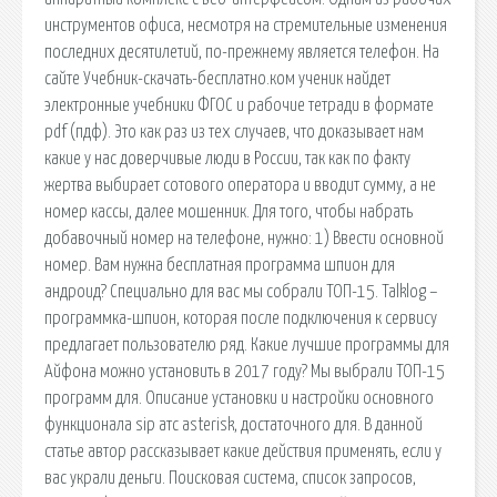
инструментов офиса, несмотря на стремительные изменения
последних десятилетий, по-прежнему является телефон. На
сайте Учебник-скачать-бесплатно.ком ученик найдет
электронные учебники ФГОС и рабочие тетради в формате
pdf (пдф). Это как раз из тех случаев, что доказывает нам
какие у нас доверчивые люди в России, так как по факту
жертва выбирает сотового оператора и вводит сумму, а не
номер кассы, далее мошенник. Для того, чтобы набрать
добавочный номер на телефоне, нужно: 1) Ввести основной
номер. Вам нужна бесплатная программа шпион для
андроид? Специально для вас мы собрали ТОП-15. Talklog –
программка-шпион, которая после подключения к сервису
предлагает пользователю ряд. Какие лучшие программы для
Айфона можно установить в 2017 году? Мы выбрали ТОП-15
программ для. Описание установки и настройки основного
функционала sip атс asterisk, достаточного для. В данной
статье автор рассказывает какие действия применять, если у
вас украли деньги. Поисковая сиcтема, список запросов,