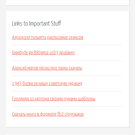
Links to Important Stuff
Аэрохолл тольятти расписание сеансов
Gigabyte ga 880gma usb3 драйвер
Алексей матов песни про танки скачать
1943 битва за нашу советскую украину
Гирлянда из картона своими руками шаблоны
Скачать книги в формате fb2 стругацкие