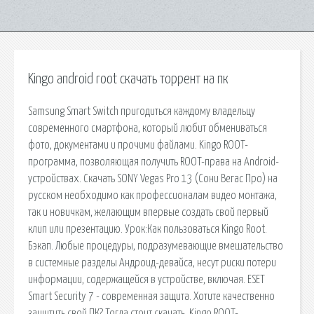
Kingo android root скачать торрент на пк
Samsung Smart Switch пригодиться каждому владельцу
современного смартфона, который любит обмениваться
фото, документами и прочими файлами. Kingo ROOT-
программа, позволяющая получить ROOT-права на Android-
устройствах. Скачать SONY Vegas Pro 13 (Сони Вегас Про) на
русском необходимо как профессионалам видео монтажа,
так и новичкам, желающим впервые создать свой первый
клип или презентацию. Урок:Как пользоваться Kingo Root.
Бэкап. Любые процедуры, подразумевающие вмешательство
в системные разделы Андроид-девайса, несут риски потери
информации, содержащейся в устройстве, включая. ESET
Smart Security 7 - современная защита. Хотите качественно
защитить свой ПК? Тогда стоит скачать. Kingo ROOT-