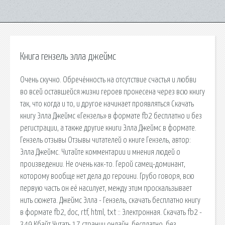
Книга гензель элла джеймс
Очень скучно. Обречённость на отсутствие счастья и любви
во всей оставшейся жизни героев пронесена через всю книгу
так, что когда и то, и другое начинает проявляться Скачать
книгу Элла Джеймс «Гензель» в формате fb2 бесплатно и без
регистрации, а также другие книги Элла Джеймс в формате.
Гензель отзывы Отзывы читателей о книге Гензель, автор:
Элла Джеймс. Читайте комментарии и мнения людей о
произведении. Не очень как-то. Герой самец-доминант,
которому вообще нет дела до героини. Грубо говоря, всю
первую часть он её насилует, между этим проскальзывает
нить сюжета. Джеймс Элла - Гензель, скачать бесплатно книгу
в формате fb2, doc, rtf, html, txt :: Электронная. Cкачать fb2 -
349 Кбайт Читать 17 страниц онлайн. бесплатно, без