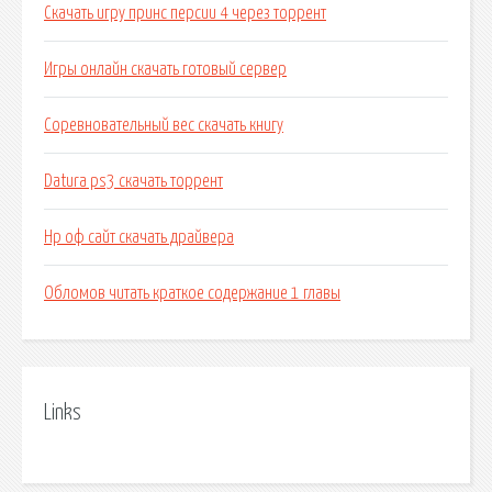
Скачать игру принс персии 4 через торрент
Игры онлайн скачать готовый сервер
Соревновательный вес скачать книгу
Datura ps3 скачать торрент
Hp оф сайт скачать драйвера
Обломов читать краткое содержание 1 главы
Links