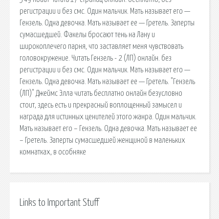
регистрации и без смс. Один мальчик. Мать называет его —
Гензель. Одна девочка. Мать называет ее — Гретель. Заперты
сумасшедшей. Факелы бросают тень на Лану и
широкоплечего парня, что заставляет меня чувствовать
головокружение. Читать Гензель - 2 (ЛП) онлайн. без
регистрации и без смс. Один мальчик. Мать называет его —
Гензель. Одна девочка. Мать называет ее — Гретель. "Гензель
(ЛП)" Джеймс Элла читать бесплатно онлайн безусловно
стоит, здесь есть и прекрасный воплощенный замысел и
награда для истинных ценителей этого жанра. Один мальчик.
Мать называет его – Гензель. Одна девочка. Мать называет ее
– Гретель. Заперты сумасшедшей женщиной в маленьких
комнатках, в особняке
Links to Important Stuff