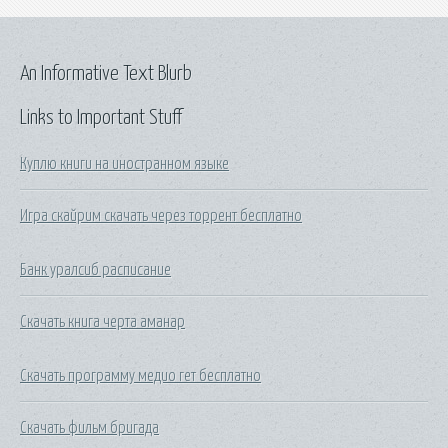
An Informative Text Blurb
Links to Important Stuff
Куплю книги на иностранном языке
Игра скайрим скачать через торрент бесплатно
Банк уралсиб расписание
Скачать книга черта аманар
Скачать программу медио гет бесплатно
Скачать фильм бригада