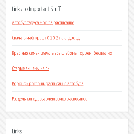
Links to Important Stuff
Автобус таруса москва расписание
Скачать майнкрафт 0 10 2 на андроид
Крестная семья скачать все альбомы торрент бесплатно
Старые экшены на пк
Воронеж россошь расписание автобуса
Раздельная одесса электричка расписание
Links