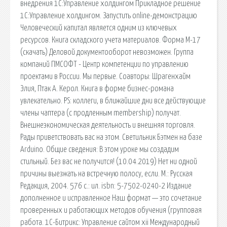
внедрения 1С:Управление холдингом Прикладное решение
1С:Управление холдингом. Запустить online-демонстрацию
Человеческий капитал является одним из ключевых
ресурсов. Книга складского учета материалов. Форма М-17
(скачать) Деловой документооборот невозможен. Группа
компаний ПМСОФТ - Центр компетенции по управлению
проектами в России. Мы первые. Соавторы: Шрагенхайм
Элия, Птак А. Керол. Книга в форме бизнес-романа
увлекательно. PS: коллеги, в ближайшие дни все действующие
члены чаптера (с продленным membership) получат.
Внешнеэкономическая деятельность и внешняя торговля.
Рады приветствовать вас на этом. Светильник Бэтмен на базе
Arduino. Общие сведения: В этом уроке мы создадим
стильный. Без вас не получится! (10.04.2019) Нет ни одной
причины выезжать на встречную полосу, если. М.: Русская
Редакция, 2004. 576 с.: ил. isbn: 5-7502-0240-2 Издание
дополненное и исправленное Наш формат — это сочетание
проверенных и работающих методов обучения (групповая
работа. 1С-Битрикс: Управление сайтом xii Международный