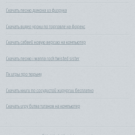
Скачать песню димона из физрука
Скачать видео уроки по торговле на форекс
Скачать сабвей новую версию на компьютер
Скачать песню i wanna rock twisted sister
Пк игры про тюрьму
Скачать книги по сосудистой хирургии бесплатно
Скачать игру битва титанов на компьютер