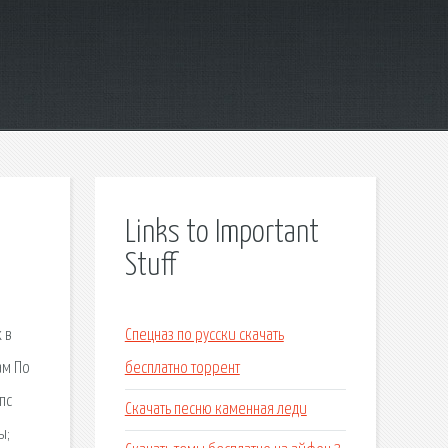
Links to Important
Stuff
 в
Спецназ по русски скачать
ам По
бесплатно торрент
пс
Скачать песню каменная леди
ы;