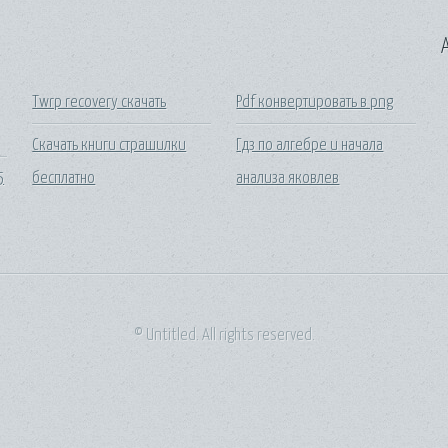
A
Twrp recovery скачать
Pdf конвертировать в png
Скачать книги страшилки
Гдз по алгебре и начала
5
бесплатно
анализа яковлев
© Untitled. All rights reserved.