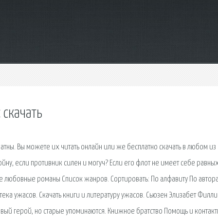
 скачать
атны. Вы можете их читать онлайн или же бесплатно скачать в любом из
ну, если противник силен и могуч? Если его флот не имеет себе равных
е любовные романы Список жанров. Сортировать: По алфавиту По автор
тека ужасов. Скачать книги и литературу ужасов. Сьюзен Элизабет Филли
новый герой, но старые упоминаются. Книжное братство Помощь и контакт