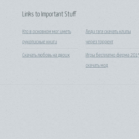
Links to Important Stuff
Кто в основном мог иметь
Леди гага скачать клипы
рукописные книги
через торрент
Скачать любовь на двоих
Игры бесплатно ферма 201
скачать мод