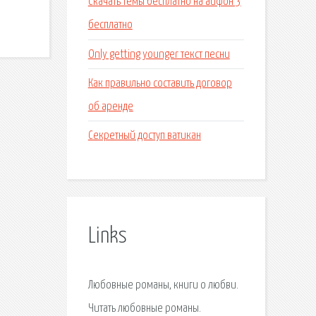
Скачать темы бесплатно на айфон 3
бесплатно
Only getting younger текст песни
Как правильно составить договор
об аренде
Секретный доступ ватикан
Links
Любовные романы, книги о любви.
Читать любовные романы.