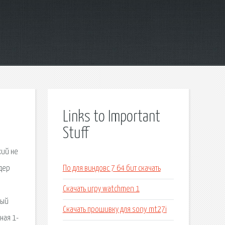
Links to Important
Stuff
кий не
ндер
По для виндовс 7 64 бит скачать
Скачать игру watchmen 1
ный
Скачать прошивку для sony mt27i
ная 1-