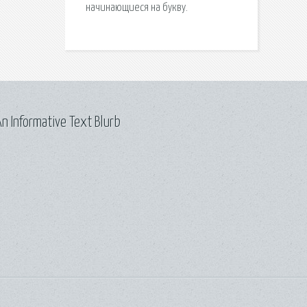
начинающиеся на букву.
n Informative Text Blurb