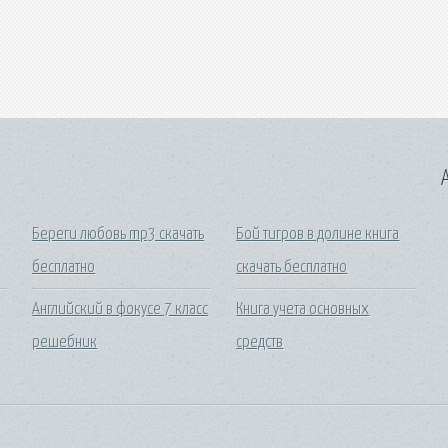
A
Береги любовь mp3 скачать
Бой тигров в долине книга
бесплатно
скачать бесплатно
Английский в фокусе 7 класс
Книга учета основных
решебник
средств