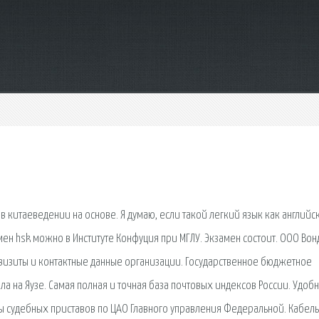
в китаеведении на основе. Я думаю, если такой легкий язык как английс
замен hsk можно в Институте Конфуция при МГЛУ. Экзамен состоит. ООО Во
визиты и контактные данные организации. Государственное бюджетное
на Яузе. Самая полная и точная база почтовых индексов России. Удоб
 судебных приставов по ЦАО Главного управления Федеральной. Кабель