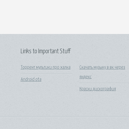
Links to Important Stuff
Торрент мультики про халка
Скачать музыку в вк через
яндекс
Android ota
Краски дискография