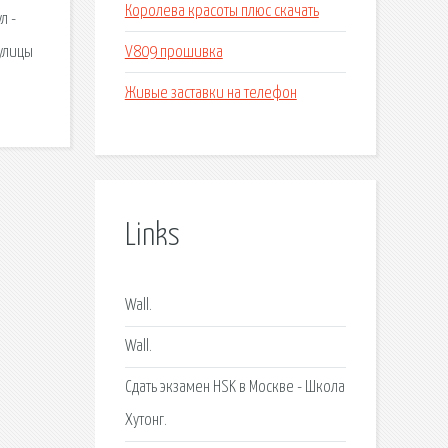
Королева красоты плюс скачать
л -
V809 прошивка
 улицы
Живые заставки на телефон
Links
Wall.
Wall.
Сдать экзамен HSK в Москве - Школа
Хутонг.