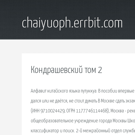
chaiyuoph.errbit.com
Кондрашевский том 2
Алфавит китайского языка путунхуа. В пособии впервые 
дался или не даётся, не стоит думать В Москве сдать эк
(ИНН 9710024429, ОГРН 1177746114468), Москва - рек
общеобразовательное учреждение города Москвы Школа 
классификатор и поиск. 2-й межрайонный отдел службы