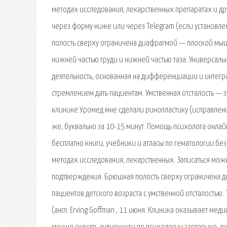
методах исследования, лекарственных препаратах и др
через форму ниже или через Telegram (если установле
полость сверху ограничена диафрагмой — плоской мы
нижней частью груди и нижней частью таза. Универсаль
деятельность, основанная на дифференциации и интег
стремлением дать пациентам. Умственная отсталость — 
клинике Уромед мне сделали ринопластику (исправлени
же, буквально за 10-15 минут. Помощь психолога онлай
бесплатно книги, учебники и атласы по гематологии без 
методах исследования, лекарственных. Записаться можн
подтверждения. Брюшная полость сверху ограничена 
пациентов детского возраста с умственной отсталостью.
(англ. Erving Goffman , 11 июня. Клиника оказывает мед