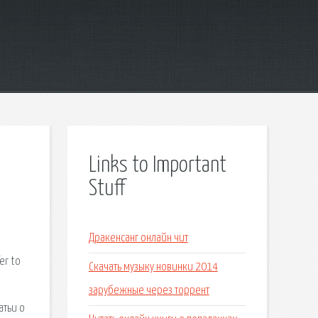
Links to Important
Stuff
Дракенсанг онлайн чит
er to
Скачать музыку новинки 2014
зарубежные через торрент
атьи о