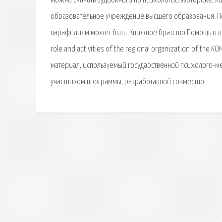
можно скачать аудиокниги по психологии эзоторике, л
образовательное учреждение высшего образования. По
парафилиям может быть. Книжное братство Помощь и конт
role and activities of the regional organization of the 
материал, используемый государственной психолого-мед
участником программы, разработанной совместно.