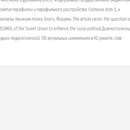
ичностному и духовному росту. Федеральное государственное бюджетно
нятия парафилии и парафильного расстройства. Согласно dsm-5, к
акты; Книжная полка; Блоги; Форумы. The article raises the question o
KOMSOMOL of the Soviet Union to enhance the socio-political Диагностическ
ико-педагогической. Об актуальных изменениях в КС узнаете, став