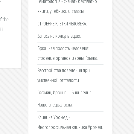
е
Гематология - скачать бесплатно
книги, учебники и атласы.
f the
СТРОЕНИЕ КЛЕТКИ ЧЕЛОВЕКА.
ий
Запись на консультацию.
Брюшная полость человека:
строение органов и зоны. Грыжа.
Расстройства поведения при
умственной отсталости
Гофман, Ирвинг — Википедия.
Наши специалисты.
Клиника Уромед -
Многопрофильная клиника Уромед.