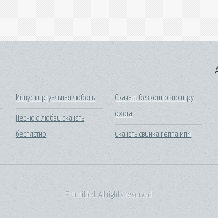
A
Минус виртуальная любовь
Скачать безкоштовно игру
охота
Песню о любви скачать
бесплатно
Скачать свинка пеппа мп4
© Untitled. All rights reserved.