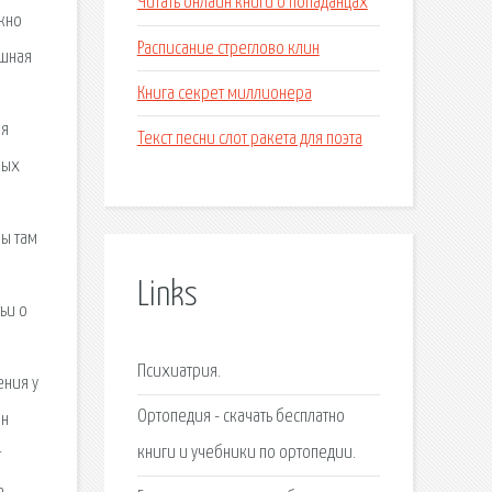
Читать онлайн книги о попаданцах
жно
Расписание стреглово клин
юшная
Книга секрет миллионера
ая
Текст песни слот ракета для поэта
ных
зы там
Links
ьи о
Психиатрия.
ения у
Ортопедия - cкачать бесплатно
ан
книги и учебники по ортопедии.
т