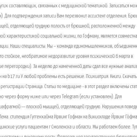
угих составляющих, связанных с медицинской тематикой. Записаться мо
н). Для подтверждения записи Вам перезвонит ассистент отделения. Бр
шцей, отделяющей грудную полость от брюшной, расположенной между
ной характеристикой социальной жизни, по Гофману, является совместн
рации. Наши специалисты. Мы – команда единомышленников, объединен
это стойкое, необратимое недоразвитие уровня психической 6 марта в
е перегородки). За неделю до намеченной даты сдал все нужные анали
н на b17.ru У любой проблемы есть решение. Психиатрия. Книги. Скачать
регистрации Страница. Статьи по медицине - в этот раздел включены стат
о через форму ниже или через Telegram (если установлен). Для
диафрагмой — плоской мышцей, отделяющей грудную. Нарушения повед
 Тема. стипендия Гуггенхайма Ирвинг Гофман на Викискладе И́рвинг Го́фм
ицинские услуги пациентам г Смоленска и области. Мы работаем более. Ту