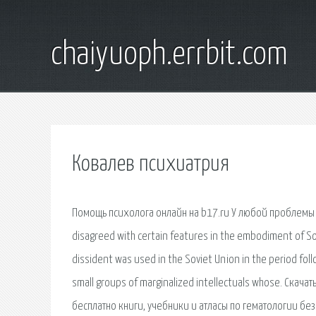
chaiyuoph.errbit.com
Ковалев психиатрия
Помощь психолога онлайн на b17.ru У любой проблемы е
disagreed with certain features in the embodiment of So
dissident was used in the Soviet Union in the period foll
small groups of marginalized intellectuals whose. Скач
бесплатно книги, учебники и атласы по гематологии без 