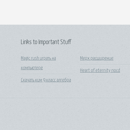
Links to Important Stuff
Magic rush играть на
Mepx расширение
компьютере
Heart of eternity nocd
Скачать ким 9 класс алгебра