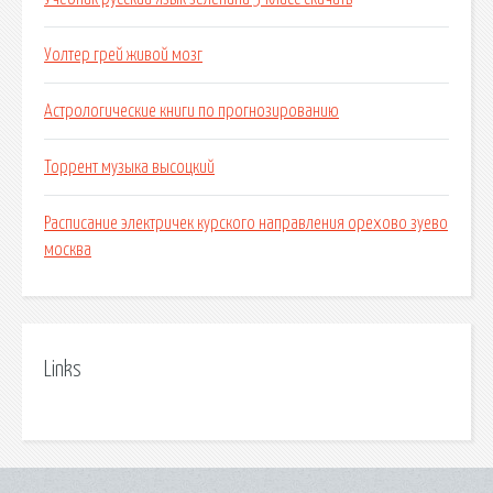
Уолтер грей живой мозг
Астрологические книги по прогнозированию
Торрент музыка высоцкий
Расписание электричек курского направления орехово зуево
москва
Links