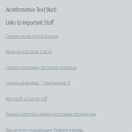
An Informative Text Blurb
Links to Important Stuff
Скачать песню группа формат
Моды на just cause 2 на pc
Скачать программу бесплатно артмания
Скачать на виндовс 7 тему виндовс 8
Microsoft sql server pdf
Нижний новгород самара расписание поездов ржд
Как написать письменными буквами в ворде