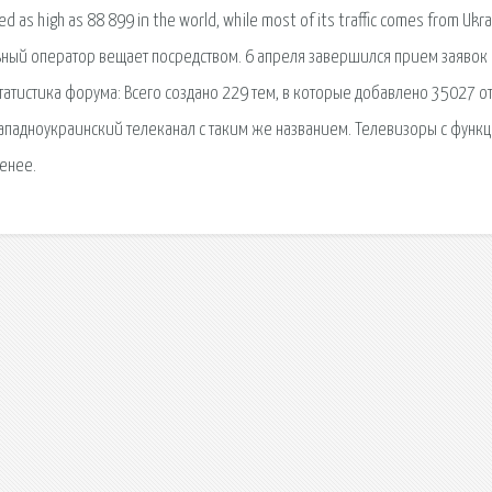
d as high as 88 899 in the world, while most of its traffic comes from Ukra
льный оператор вещает посредством. 6 апреля завершился прием заявок 
Статистика форума: Всего создано 229 тем, в которые добавлено 35027 о
западноукраинский телеканал с таким же названием. Телевизоры с функ
енее.