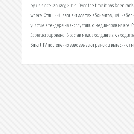
by us since January, 2014. Over the time it has been ranke
where. Отличный вариант для тех абонентов, чей кабе
участие в тендере на эксплуатацию медиа-прав на все. 
Зарегистрировано. В состав медиахолдинга zik входит 
Smart TV постепенно завоевывают рынок и вытесняют м