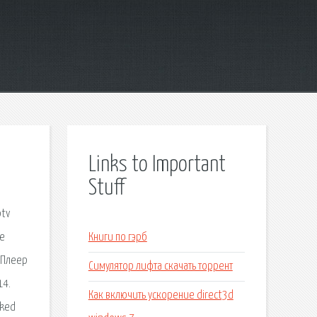
Links to Important
Stuff
ptv
ые
Книги по гэрб
 Плеер
Симулятор лифта скачать торрент
14.
Как включить ускорение direct3d
cked