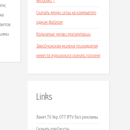
windows 7
ine,
Скачать денди игры на компьютер
на
одним файлом
тветов.
Кольчатые черви презентации
циями
Завойчинская милена тринадцатая
невеста аудиокнига скачать торрент
Links
Ланет.TV Укр OTT IPTV без рекламы.
Скачать плейлисты