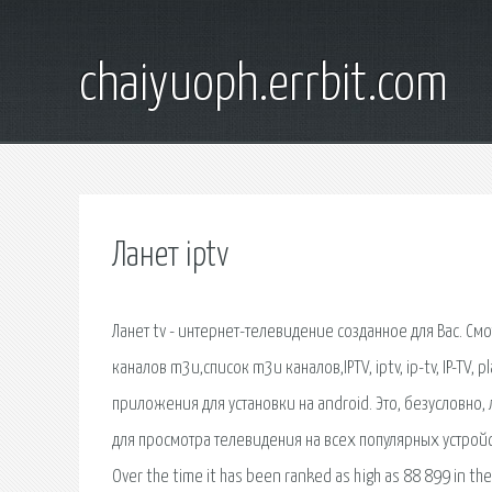
chaiyuoph.errbit.com
Ланет iptv
Ланет tv - интернет-телевидение созданное для Вас. Смо
каналов m3u,список m3u каналов,IPTV, iptv, ip-tv, IP-TV,
приложения для установки на android. Это, безусловно,
для просмотра телевидения на всех популярных устройст
Over the time it has been ranked as high as 88 899 in the 