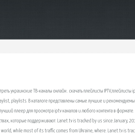
треть украинские ТВ-каналы онлайн:. скачать плейлисты IPTV,плейлисты i
 playlist, playlists. В каталоге представлены самые лучшие и рекомендуем
 лучший плеер для просмотра iptv каналов и любого контента в формате.
вах, которые поддерживают. Lanet.tv is tracked by us since January, 20
world, while most of its traffic comes from Ukraine, where. Lanet.tv is tra