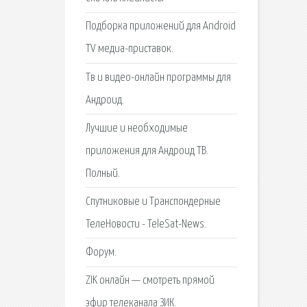
Подборка приложений для Android
TV медиа-приставок.
Тв и видео-онлайн программы для
Андроид.
Лучшие и необходимые
приложения для Андроид ТВ.
Полный.
Спутниковые и Транспондерные
ТелеНовости - TeleSat-News.
Форум.
ZIK онлайн — смотреть прямой
эфир телеканала ЗИК.