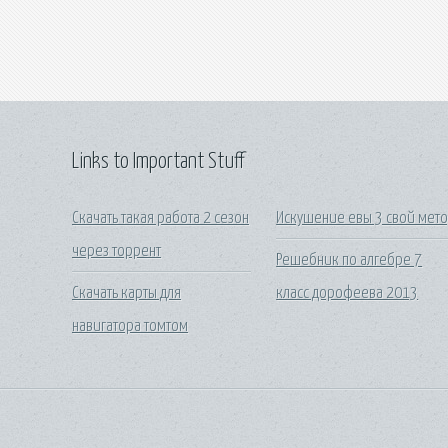
Links to Important Stuff
Скачать такая работа 2 сезон
Искушение евы 3 свой мет
через торрент
Решебник по алгебре 7
Скачать карты для
класс дорофеева 2013
навигатора томтом