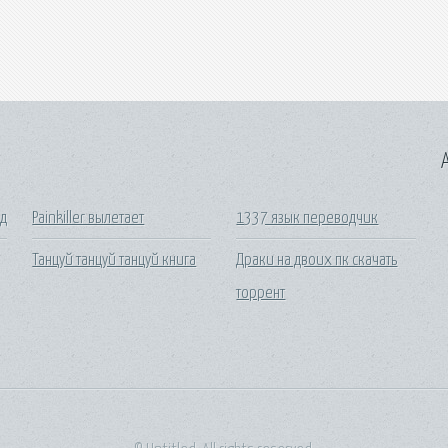
A
од
Painkiller вылетает
1337 язык переводчик
Танцуй танцуй танцуй книга
Драки на двоих пк скачать
торрент