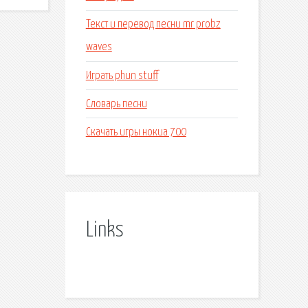
Текст и перевод песни mr probz
waves
Играть phun stuff
Словарь песни
Скачать игры нокиа 700
Links