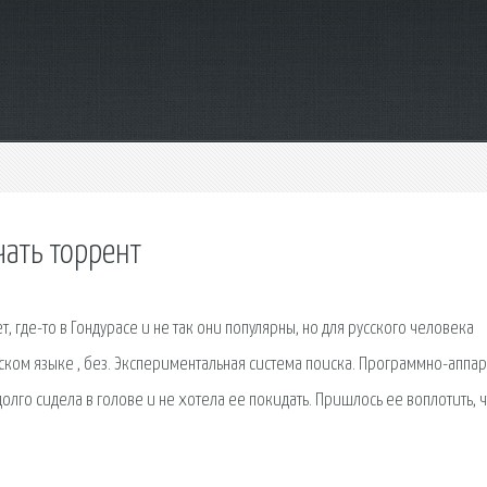
ать торрент
где-то в Гондурасе и не так они популярны, но для русского человека
йском языке , без. Экспериментальная система поиска. Программно-аппа
олго сидела в голове и не хотела ее покидать. Пришлось ее воплотить, 