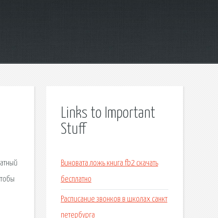
Links to Important
Stuff
ратный
Виновата ложь книга fb2 скачать
чтобы
бесплатно
Расписание звонков в школах санкт
петербурга