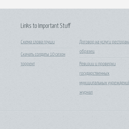
Links to Important Stuff
Схема слова груши
Договор на услуги ресторан
образец
Скачать солдаты 10 сезон
торрент
Ревизии и проверки
государственных
муниципальных учреждени
журнал