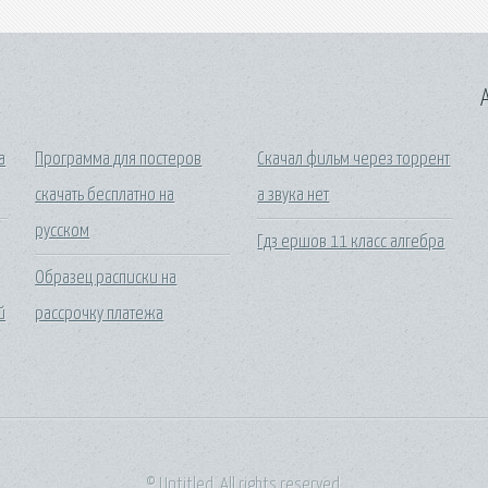
A
а
Программа для постеров
Скачал фильм через торрент
скачать бесплатно на
а звука нет
русском
Гдз ершов 11 класс алгебра
Образец расписки на
й
рассрочку платежа
© Untitled. All rights reserved.