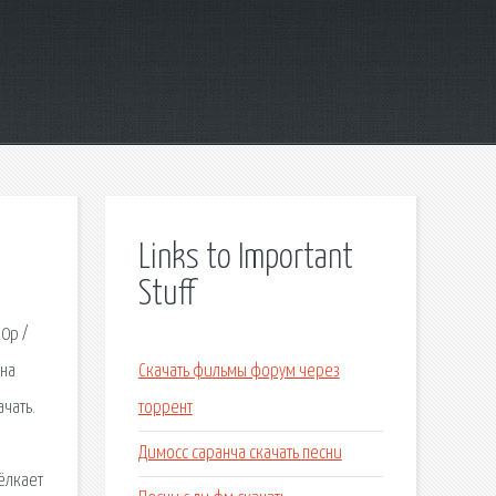
Links to Important
Stuff
0p /
Она
Скачать фильмы форум через
чать.
торрент
Димосс саранча скачать песни
ёлкает