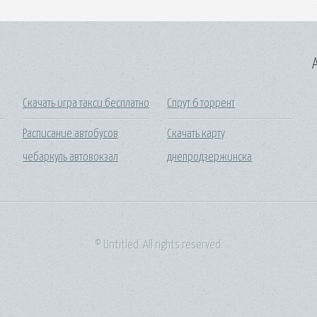
A
Скачать игра такси бесплатно
Спрут 6 торрент
Расписание автобусов
Скачать карту
чебаркуль автовокзал
днепродзержинска
© Untitled. All rights reserved.