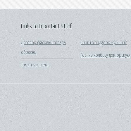
Links to Important Stuff
Договор фасовки товара
Книги в подарок мужчине
образец
Гост на колбасу докторскую
Тамагочи схема