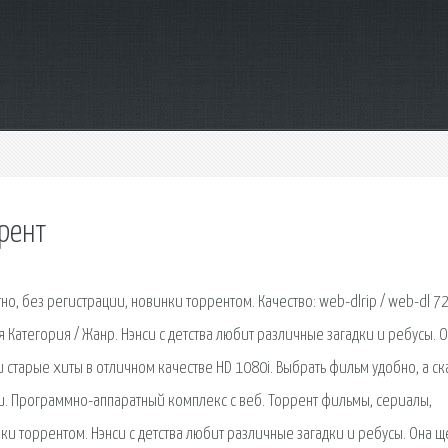
рент
о, без регистрации, новинки торрентом. Качество: web-dlrip / web-dl 72
я Категория / Жанр. Нэнси с детства любит различные загадки и ребусы. 
старые хиты в отличном качестве HD 1080i. Выбрать фильм удобно, а ска
и. Программно-аппаратный комплекс с веб. Торрент фильмы, сериалы,
ки торрентом. Нэнси с детства любит различные загадки и ребусы. Она щ