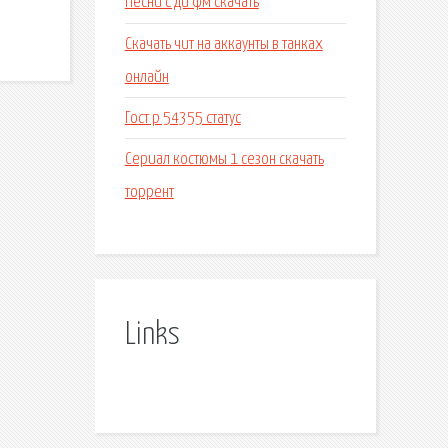
Песни с ди фм скачать
Скачать чит на аккаунты в танках
онлайн
Гост р 54355 статус
Сериал костюмы 1 сезон скачать
торрент
Links