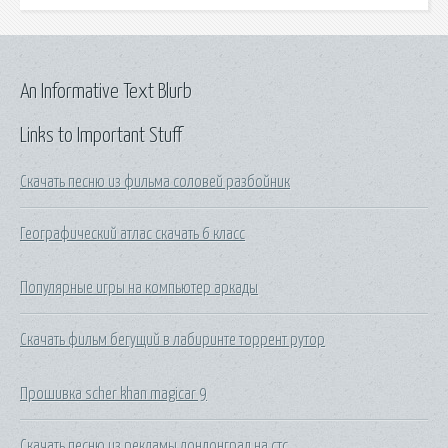
An Informative Text Blurb
Links to Important Stuff
Скачать песню из фильма соловей разбойник
Географический атлас скачать 6 класс
Популярные игры на компьютер аркады
Скачать фильм бегущий в лабиринте торрент рутор
Прошивка scher khan magicar 9
Скачать песню из рекламы лондонград на стс