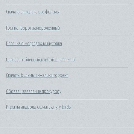
Скачать анжелика все фильмы
Гост на творог замороженный
Песенка о медведях минусовка
Песня влюбленный ковбой текст песни
Скачать фильмы анжелика торрент
Образец заявление прокурору
Игры на андроид скачать angry birds