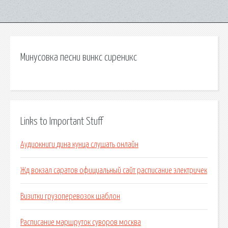
Минусовка песни винкс сиреникс
Links to Important Stuff
Аудиокниги дина кунца слушать онлайн
Жд вокзал саратов официальный сайт расписание электричек
Визитки грузоперевозок шаблон
Расписание маршруток суворов москва