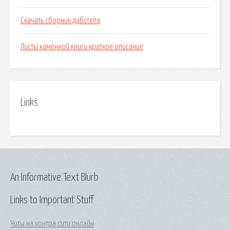
Скачать сборник дабстепа
Листы каменной книги краткое описание
Links
An Informative Text Blurb
Links to Important Stuff
Читы на контра сити онлайн