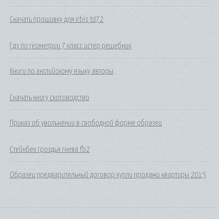
Скачать прошивку для irbis td72
Гдз по геометрии 7 класс истер решебник
Книги по английскому языку авторы
Скачать книгу скотоводство
Приказ об увольнении в свободной форме образец
Стейнбек гроздья гнева fb2
Образец предварительный договор купли продажи квартиры 2015