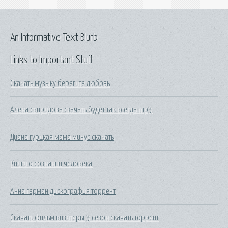
An Informative Text Blurb
Links to Important Stuff
Скачать музыку берегите любовь
Алена свиридова скачать будет так всегда mp3
Диана гурцкая мама минус скачать
Книги о сознании человека
Анна герман дискография торрент
Скачать фильм визитеры 3 сезон скачать торрент