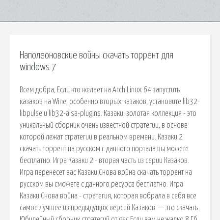
Наполеоновские войны скачать торрент для
windows 7
Всем добра, Если кто желает на Arch Linux 64 запустить
казаков на Wine, особенно вторых казаков, установите lib32-
libpulse и lib32-alsa-plugins. Казаки: золотая коллекция - это
уникальный сборник очень известной стратегии, в основе
которой лежат стратегии в реальном времени. Казаки 2
скачать торрент на русском с данного портала вы можете
бесплатно. Игра Казаки 2 - вторая часть из серии Казаков.
Игра перенесет вас Казаки Снова война скачать торрент на
русском вы сможете с данного ресурса бесплатно. Игра
Казаки Снова война - стратегия, которая вобрала в себя все
самое лучшее из предыдущих версий Казаков. — это скачать
Юбилейный сборник стратегий от gsc.Если вам не жалко 8 Гб