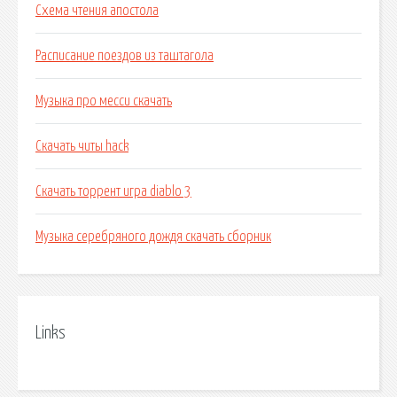
Схема чтения апостола
Расписание поездов из таштагола
Музыка про месси скачать
Скачать читы hack
Скачать торрент игра diablo 3
Музыка серебряного дождя скачать сборник
Links