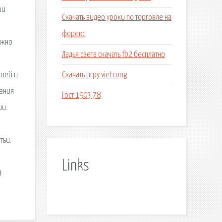
ии
Скачать видео уроки по торговле на
форекс
ужно
Ладья света скачать fb2 бесплатно
Скачать игру vietcong
гией и
нения
Гост 1903 78
ии.
тьи.
Links
9