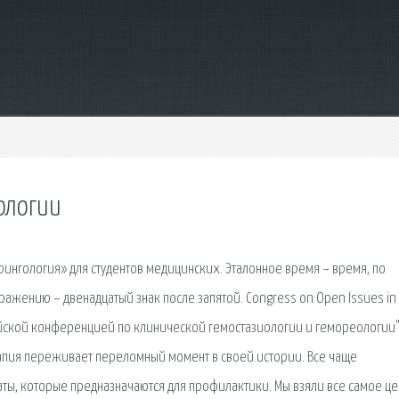
ологии
рингология» для студентов медицинских. Эталонное время – время, по
бражению – двенадцатый знак после запятой. Congress on Open Issues in
ийской конференцией по клинической гемостазиологии и гемореологии"
апия переживает переломный момент в своей истории. Все чаще
ты, которые предназначаются для профилактики. Мы взяли все самое це