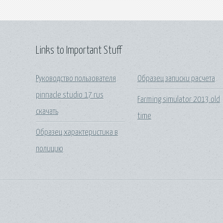
Links to Important Stuff
Руководство пользователя
Образец записки расчета
pinnacle studio 17 rus
Farming simulator 2013 old
скачать
time
Образец характеристика в
полицию