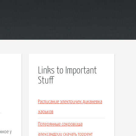
Links to Important
Stuff
Расписание электричек диканевка
.
харьков
Потерянные сокровища
нное у
александрии скачать торрент