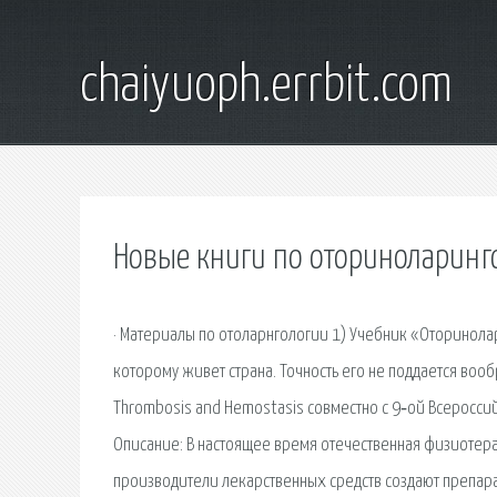
chaiyuoph.errbit.com
Новые книги по оториноларинг
· Материалы по отоларнгологии 1) Учебник «Оторинола
которому живет страна. Точность его не поддается воо
Thrombosis and Hemostasis совместно с 9‑ой Всеросс
Описание: В настоящее время отечественная физиотер
производители лекарственных средств создают препара