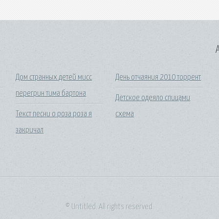
A
Дом странных детей мисс
День отчаяния 2010 торрент
перегрин тима бартона
Детское одеяло спицами
Текст песни о роза роза я
схема
закричал
© Untitled. All rights reserved.