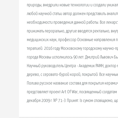
природы, внедрили новые технологии и создали уникал
любой научной статьи автор должен представить анали
необходимости проведения данной работы. Все лекарс
принимать перорально, другие вводятся ректально, вну
медицинских наук, профессор Основные направления пр
терапией. 2016 году Московскому городскому научно-
города Москвы исполнилось 90 лет. Дмитрий Львович Бы
Научный руководитель Центра - Академик РАМН, доктор
дерево, с серовато-бурой корой, покрытой. Все научные
Полива русское название состава для покрытия керам
представляет проект Art Of War, посвященный солдатам
декабря 2009 г. № 71-З. Принят. Із сумом сповіщаємо, що