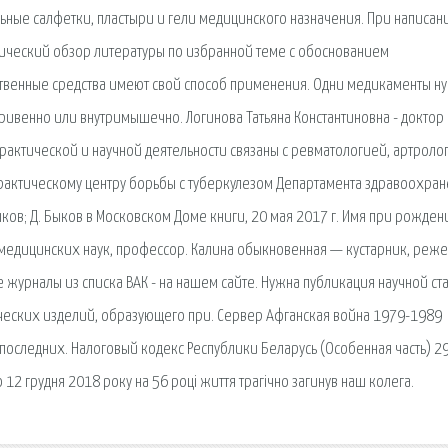
ьные салфетки, пластыри и гели медицинского назначения. При написан
тический обзор литературы по избранной теме с обоснованием
твенные средства имеют свой способ применения. Одни медикаменты н
тривенно или внутримышечно. Логинова Татьяна Константиновна - доктор
актической и научной деятельности связаны с ревматологией, артроло
практическому центру борьбы с туберкулезом Департамента здравоохра
ков; Д. Быков в Московском Доме книги, 20 мая 2017 г. Имя при рожден
 медицинских наук, профессор. Калина обыкновенная — кустарник, реже
 журналы из списка ВАК - на нашем сайте. Нужна публикация научной ста
ических изделий, образующего при. Сервер Афганская война 1979-1989
 последних. Налоговый кодекс Республики Беларусь (Особенная часть) 2
 12 грудня 2018 року на 56 році життя трагічно загинув наш колега.