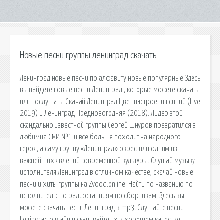
Новые песни группы ленинград скачать
Ленинград новые песни по алфавиту новые популярные Здесь
вы найдете новые песни Ленинград , которые можете скачать
или послушать. Скачай Ленинград Цвет настроения синий (Live
2019) и Ленинград Предновогодняя (2018). Лидер этой
скандально известной группы Сергей Шнуров превратился в
любимца СМИ №1 и все больше походит на народного
героя, а саму группу «Ленинград» окрестили одним из
важнейших явлений современной культуры. Слушай музыку
исполнителя Ленинград в отличном качестве, скачай новые
песни и хиты группы на Zvooq.online! Найти по названию по
исполнителю по радиостанциям по сборникам. Здесь вы
можете скачать песни Ленинград в mp3. Слушайте песни
Leningrad онлайн и скачивайте их в хорошем качестве.