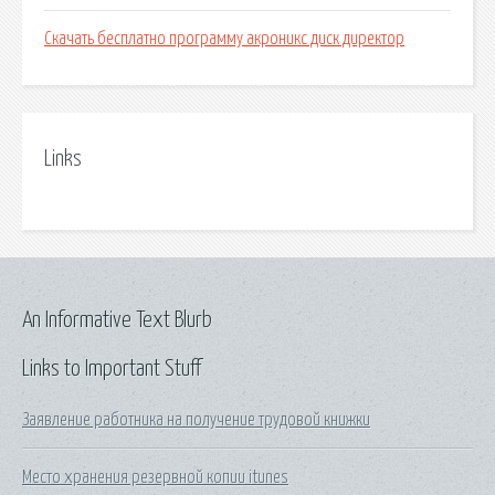
Скачать бесплатно программу акроникс диск директор
Links
An Informative Text Blurb
Links to Important Stuff
Заявление работника на получение трудовой книжки
Место хранения резервной копии itunes