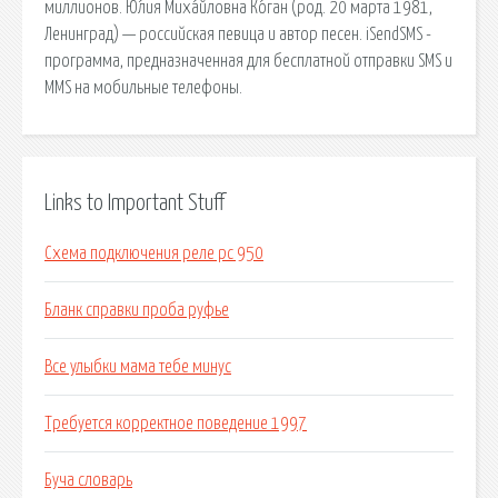
миллионов. Ю́лия Миха́йловна Ко́ган (род. 20 марта 1981,
Ленинград) — российская певица и автор песен. iSendSMS -
программа, предназначенная для бесплатной отправки SMS и
MMS на мобильные телефоны.
Links to Important Stuff
Схема подключения реле рс 950
Бланк справки проба руфье
Все улыбки мама тебе минус
Требуется корректное поведение 1997
Буча словарь