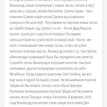
Ленинград самые популярные и новые песни, скачать в mp3
качестве и слушать онлайн бесплатно. Группа Сваякi - Чай с
лимоном.(Самая новая песня) Группа прославления
Северного Региона КЦХ - Разучиваем по партиям новые песни
на службе Новый год, группа 5-и лет - Песня Деда Мороза
группа. группа jet и наш Костя Какорин.Последняя
запись,которая не успела войти в новый альб - Костя, сам
поет и показывыает мне новую песню, я так и не успел
записать гитарные партии. Ленинград онлайн 151 трек Группу
«Ленинград» правильней было бы определить как оркестр.
Слушайте песни Ленинград в хорошем качестве. Быстрое
скачивание, другие популярные исполнители на сайте
МегаПесни. Когда родился шансонье Олег Алябин, мы все
еще жили в одной большой стране. На музыкальном портале
Зайцев.нет Вы можете скачать песни Юрия Шевчука
бесплатно На музыкальном портале Зайцев.нет Вы можете
скачать песни Поющие гитары бесплатно В феврале 2003
года Ленинград презентуют свою новую программу Для