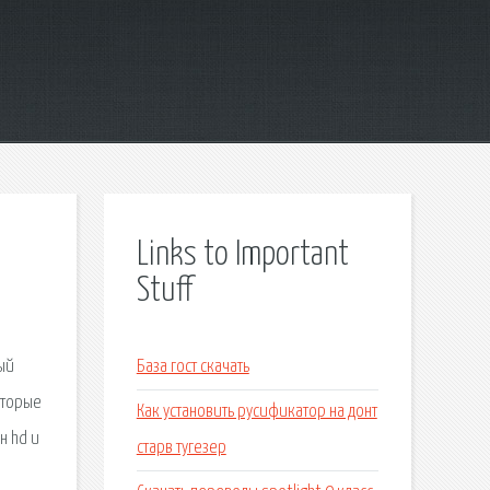
Links to Important
Stuff
ый
База гост скачать
оторые
Как установить русификатор на донт
н hd и
старв тугезер