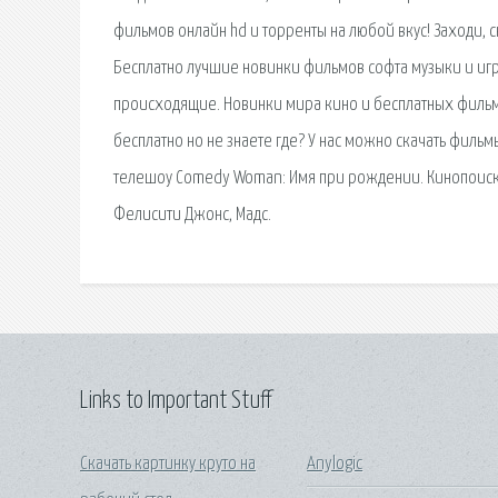
фильмов онлайн hd и торренты на любой вкус! Заходи, с
Бесплатно лучшие новинки фильмов софта музыки и иг
происходящие. Новинки мира кино и бесплатных фильмо
бесплатно но не знаете где? У нас можно скачать филь
телешоу Comedy Woman: Имя при рождении. Кинопоиск: 7
Фелисити Джонс, Мадс.
Links to Important Stuff
Скачать картинку круто на
Anylogic