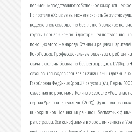
пельмени» представляют собственное юмористическое 
На портале eXcluzive вы можете скачать Бесплатно луч
видеоклипов совершенно бесплатно. Уральские пельме
группы. Сериал « Земский доктор» шел по телевидению.
помощью этого же народа. Отзывы и рецензии зрителей 
КиноПоиске. Профессиональные рецензии и рейтинг кин
скачать фильмы бесплатно без регистрации в DVDRip и 
сезонов и эпизодов сериала с названиями и датами вых
Гаври́ловна Феду́нкив (род.27 августа 1971, Пермь, РС
известная по роли мамы Коляна в сериале «Реальные п
сериал Уральские пельмени (2009). 95 положительных
кинокритиков. Новинки мира кино и бесплатных фильмо
регистрации. Все кинофильмы в хорошем качестве. Урал