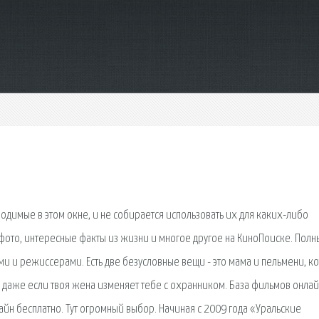
водимые в этом окне, и не собирается использовать их для каких-либо
фото, интересные факты из жизни и многое другое на КиноПоиске. Полн
ми и режиссерами. Есть две безусловные вещи - это мама и пельмени, к
а, даже если твоя жена изменяет тебе с охранником. База фильмов онлай
айн бесплатно. Тут огромный выбор. Начиная с 2009 года «Уральские