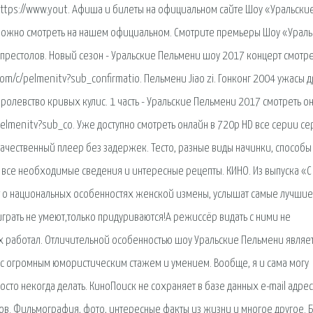
https://www.yout. Афиша и билеты на официальном сайте Шоу «Уральски
можно смотреть на нашем официальном. Смотрите премьеры Шоу «Урал
 престолов. Новый сезон - Уральские Пельмени шоу 2017 концерт смотре
m/c/pelmenitv?sub_confirmatio. Пельмени Jiao zi. Гонконг 2004 ужасы д
ролевство кривых кулис. 1 часть - Уральские Пельмени 2017 смотреть о
elmenitv?sub_co. Уже доступно смотреть онлайн в 720p HD все серии се
качественный плеер без задержек. Тесто, разные виды начинки, способы
 все необходимые сведения и интересные рецепты. КИНО. Из выпуска «С
ают о национальных особенностях женской измены, услышат самые лучшие
играть не умеют,только придуриваются!А режиссёр видать с ними не
х работал. Отличительной особенностью шоу Уральские Пельмени являет
и с огромным юмористическим стажем и умением. Вообще, я и сама могу
осто некогда делать. КиноПоиск не сохраняет в базе данных e-mail адрес
ков. Фильмография, фото, интересные факты из жизни и многое другое. 