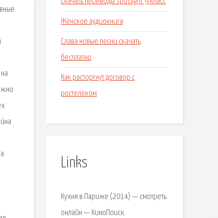
Скачать переводы spotlight 9 класс
вные.
Женское аудиокнига
Слава новые песни скачать
й
бесплатно
 на
Как расторгнут договор с
можно
ростелеком
ех
и́на
о
на
Links
Кухня в Париже (2014) — смотреть
онлайн — КиноПоиск.