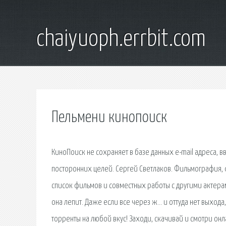
chaiyuoph.errbit.com
Пельмени кинопоиск
КиноПоиск не сохраняет в базе данных e-mail адреса, в
посторонних целей. Сергей Светлаков. Фильмография, 
список фильмов и совместных работы с другими актера
она лепит. Даже если все через ж… и оттуда нет выход
торренты на любой вкус! Заходи, скачивай и смотри онл