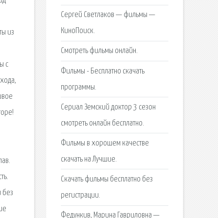
ад
Сергей Светлаков — фильмы —
КиноПоиск.
ты из
Смотреть фильмы онлайн.
ы с
Фильмы - Бесплатно скачать
ыхода,
программы.
ивое
Сериал Земский доктор 3 сезон
торе!
смотреть онлайн бесплатно.
Фильмы в хорошем качестве
скачать на Лучшие.
лав.
ть.
Скачать фильмы бесплатно без
и без
регистрации.
ие
Федункив, Марина Гавриловна —