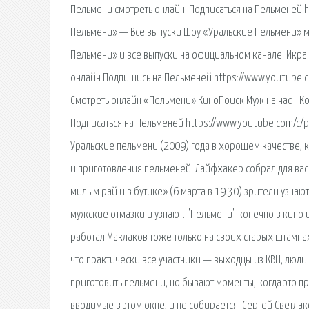
Пельмени смотреть онлайн. Подписаться на Пельменей 
Пельмени» — Все выпуски Шоу «Уральские Пельмени» 
Пельмени» и все выпуски на официальном канале. Икра
онлайн Подпишись на Пельменей https://www.youtube.co
Смотреть онлайн «Пельмени» КиноПоиск Муж на час - Ко
Подписаться на Пельменей https://www.youtube.com/c/p
Уральские пельмени (2009) года в хорошем качестве, 
и приготовления пельменей. Лайфхакер собрал для вас
милым рай и в бутике» (6 марта в 19:30) зрители узн
мужские отмазки и узнают. "Пельмени" конечно в кино 
работал.Маклаков тоже только на своих старых штампа
что практически все участники — выходцы из КВН, люд
приготовить пельмени, но бывают моменты, когда это пр
вводимые в этом окне, и не собирается. Сергей Светла