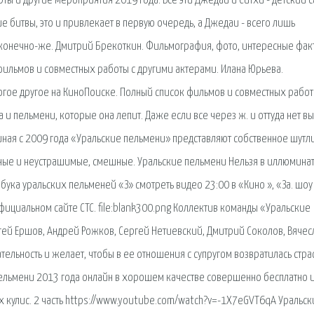
ты и другие мероприятия 2019 года. Все эти Джедаи и Ситхи - детский с
е битвы, это и привлекает в первую очередь, а Джедаи - всего лишь
 конечно-же. Дмитрий Брекоткин. Фильмография, фото, интересные фак
фильмов и совместных работы с другими актерами. Илана Юрьева.
гое другое на КиноПоиске. Полный список фильмов и совместных работ
а и пельмени, которые она лепит. Даже если все через ж. и оттуда нет в
иная с 2009 года «Уральские пельмени» представляют собственное шутл
вные и неустрашимые, смешные. Уральские пельмени Нельзя в иллюмина
бука уральских пельменей «З» cмотреть видео 23:00 в «Кино », «За. шоу
ициальном сайте СТС. file:blank300.png Коллектив команды «Уральские
ргей Ершов, Андрей Рожков, Сергей Нетиевский, Дмитрий Соколов, Вячес
ельность и желает, чтобы в ее отношения с супругом возвратилась страс
Пельмени 2013 года онлайн в хорошем качестве совершенно бесплатно 
х кулис. 2 часть https://www.youtube.com/watch?v=-1X7eGVT6qA Уральск