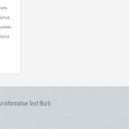
чать
бытия,
фильмы
пуска
n Informative Text Blurb