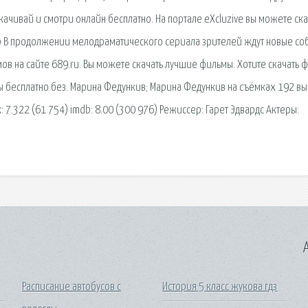
качивай и смотри онлайн бесплатно. На портале eXcluzive вы можете ска
р В продолжении мелодраматического сериала зрителей ждут новые со
в на сайте 689.ru. Вы можете скачать лучшие фильмы. Хотите скачать 
мы бесплатно без. Марина Федункив; Марина Федункив на съёмках 192 вы
.322 (61 754) imdb: 8.00 (300 976) Режиссер: Гарет Эдвардс Актеры:
A
Расписание автобусов с
История 5 класс жукова гдз