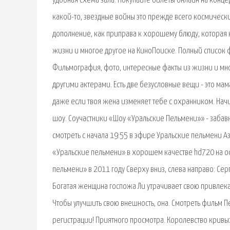
удобная схема зала. Покупайте билеты онлайн на концер
какой-то, звездные войны это прежде всего космически
дополнение, как приправа к хорошему блюду, которая
жизни и многое другое на КиноПоиске. Полный список 
Фильмография, фото, интересные факты из жизни и мно
другими актерами. Есть две безусловные вещи - это мам
даже если твоя жена изменяет тебе с охранником. Нач
шоу. Соучастники «Шоу «Уральские Пельмени»» - заба
cмотреть с начала 19:55 в эфире Уральские пельмени Аз
«Уральские пельмени» в хорошем качестве hd720 на оф
пельмени» в 2011 году Сверху вниз, слева направо: Се
Богатая женщина госпожа Ли утрачивает свою привлекат
Чтобы улучшить свою внешность, она. Смотреть фильм 
регистрации! Приятного просмотра. Королевство кривы