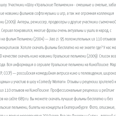
шоу. Участники «Шоу «Уральские Пельмени»» - смешные и смелые, заба
шие новинки фильмов софта музыки и игр, а так же огромная коллекция
ни (2009). Актеры, режиссер, продюсеры и другие участники съемочно
 Сериал понравился, многие фразы очень актуальны и ушли в народ, с
на фильм Пельмени (2004) — Jiao zi. 95 положительных из 110 отзывов
окритиков. Хотите скачать фильмы бесплатно но не знаете где? У нас 
HD качестве скачать кино новинки Уральские пельмени (2009). Список вс
ода. Вся информация о сериале Уральские пельмени на КиноПоиске. Мар
ФСР, СССР) — российская комедийная актриса кино и телевидения, широк
ацаны» и участию в шоу «Comedy Woman». Отзывы и рецензии зрителей 
 из 110 отзывов на КиноПоиске. Профессиональные рецензии и рейтинг
в на сайте 689.ru. Вы можете скачать лучшие фильмы бесплатно и без
ьские пельмени, билеты на концерты в Екатеринбурге. Фото, описание,