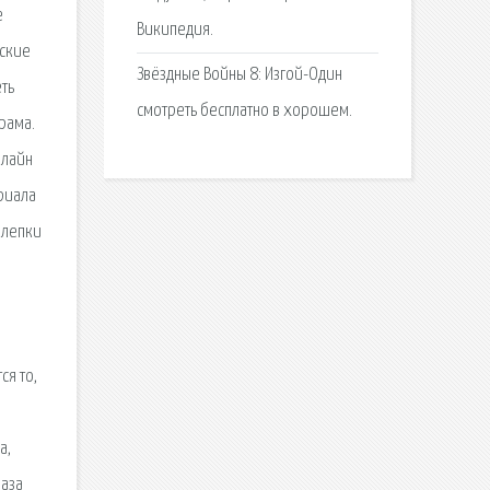
е
Википедия.
ьские
Звёздные Войны 8: Изгой-Один
ть
смотреть бесплатно в хорошем.
рама.
нлайн
риала
 лепки
ся то,
а,
База