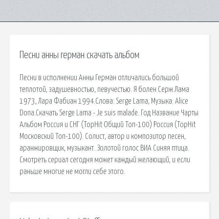
Песни анны герман скачать альбом
Песни в исполнении Анны Герман отличались большой
теплотой, задушевностью, певучестью. Я болен Серж Лама
1973, Лара Фабиан 1994.Слова: Serge Lama, Музыка: Alice
Dona.Скачать Serge Lama - Je suis malade. Год Название Чарты
Альбом Россия и СНГ (TopHit Общий Топ-100) Россия (TopHit
Московский Топ-100). Солист, автор и композитор песен,
аранжировщик, музыкант. Золотой голос ВИА Синяя птица.
Смотреть сериал сегодня может каждый желающий, и если
раньше многие не могли себе этого.