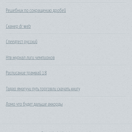
Решебник по сокращению дробей
Сканер dr web
Спеедтест русский
Нтв журнал лиги чемпионов
Расписание трамвай 18
Тадао ямагучи путь торговли скачать книгу
Ломо что будет дальше аккорды