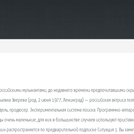
 российскими музыкантами, до недавнего времени предпочитавшими скр
евна Зверева (род. 2 июня 1977, Ленинград) — российская актриса теат
одель, продюсер. Экспериментальная система поиска. Программно-аппар
ы очень маленькие, для них в большинстве случаев используют пристав
гии» распространяется по предварительной подписке Ситуация 1. Вы зам