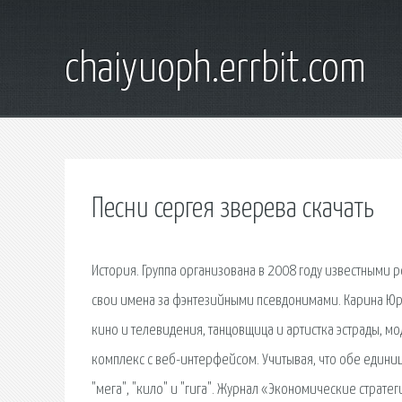
chaiyuoph.errbit.com
Песни сергея зверева скачать
История. Группа организована в 2008 году известными
свои имена за фэнтезийными псевдонимами. Карина Юрь
кино и телевидения, танцовщица и артистка эстрады, м
комплекс с веб-интерфейсом. Учитывая, что обе единиц
"мега", "кило" и "гига". Журнал «Экономические страте