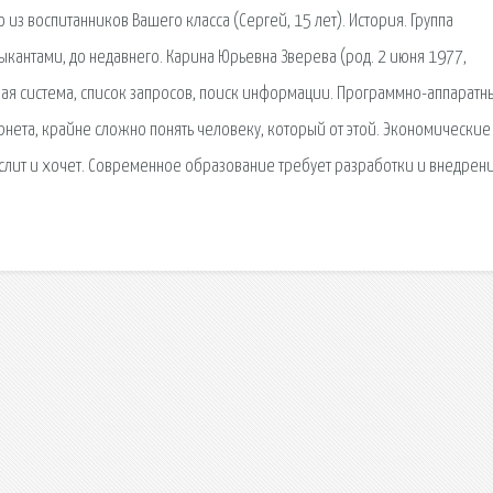
из воспитанников Вашего класса (Сергей, 15 лет). История. Группа
кантами, до недавнего. Карина Юрьевна Зверева (род. 2 июня 1977,
овая сиcтема, список запросов, поиск информации. Программно-аппаратн
рнета, крайне сложно понять человеку, который от этой. Экономические
мыслит и хочет. Современное образование требует разработки и внедрен