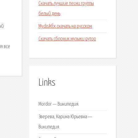
Скачать лучшие песни группы
белый день
Mydiskfix скачать на русском
ый
Скачать сборник музыки рутор
ия все
Links
Mordor — Википедия.
Зверева, Карина Юрьевна —
Википедия.