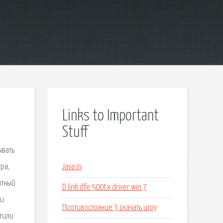
Links to Important
Stuff
ывать
ра,
Java in
атный
D link dfe 500tx driver win 7
ки
Противостояние 3 скачать игру
етили