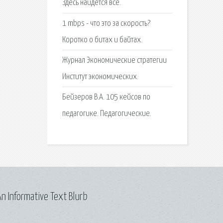
Здесь найдется все.
1 mbps - что это за скорость?
Коротко о битах и байтах.
Журнал Экономические стратегии
Институт экономических.
Бейзеров В.А. 105 кейсов по
педагогике. Педагогические.
n Informative Text Blurb