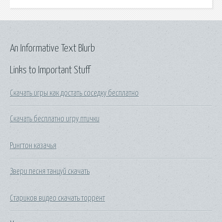
An Informative Text Blurb
Links to Important Stuff
Скачать игры как достать соседку бесплатно
Скачать бесплатно игру птички
Рингтон казачья
Звери песня танцуй скачать
Стариков видео скачать торрент