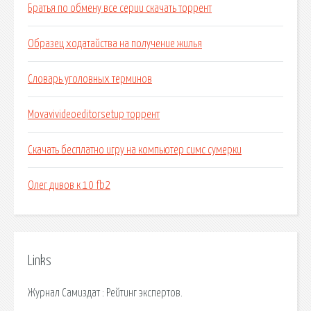
Братья по обмену все серии скачать торрент
Образец ходатайства на получение жилья
Словарь уголовных терминов
Movavivideoeditorsetup торрент
Скачать бесплатно игру на компьютер симс сумерки
Олег дивов к 10 fb2
Links
Журнал Самиздат : Рейтинг экспертов.