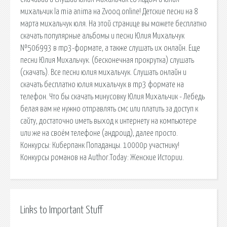
михальчик la mia anima на Zvooq.online! Детские песни на 8
марта михальчук юля. На этой странице вы можете бесплатно
скачать популярные альбомы и песни Юлия Михальчук
№506993 в mp3-формате, а также слушать их онлайн. Еще
песни Юлия Михальчук. (бесконечная прокрутка) слушать
(скачать). Все песни юлия михальчук. Слушать онлайн и
скачать бесплатно юлия михальчук в mp3 формате на
телефон. Что бы скачать минусовку Юлия Михальчик - Лебедь
белая вам не нужно отправлять смс или платить за доступ к
сайту, достаточно иметь выход к интернету на компьютере
или же на своём телефоне (андроид), далее просто.
Конкурсы: Киберпанк Попаданцы. 10000р участнику!
Конкурсы романов на Author.Today: Женские Истории.
Links to Important Stuff