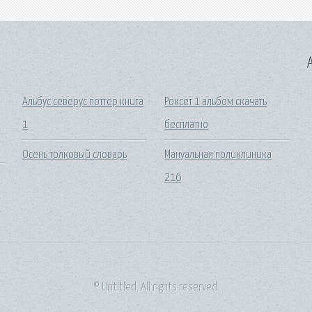
A
Альбус северус поттер книга
Роксет 1 альбом скачать
1
бесплатно
Осень толковый словарь
Мануальная поликлиника
216
© Untitled. All rights reserved.