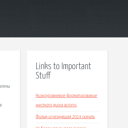
Links to Important
Stuff
авлены
Низкоуровневое форматирование
те
жесткого диска acronis
Фильм исчезнувшая 2014 скачать