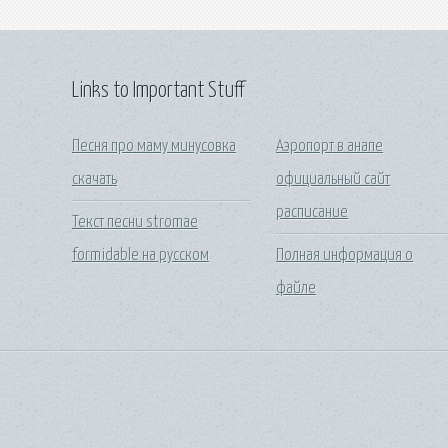
Links to Important Stuff
Песня про маму минусовка
Аэропорт в анапе
скачать
официальный сайт
расписание
Текст песни stromae
formidable на русском
Полная информация о
файле