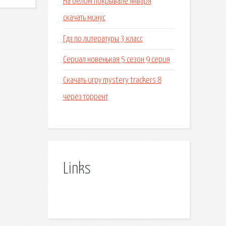
На белом покрывале января
скачать минус
Гдз по литературы 3 класс
Сериал новенькая 5 сезон 9 серия
Скачать игру mystery trackers 8
через торрент
Links